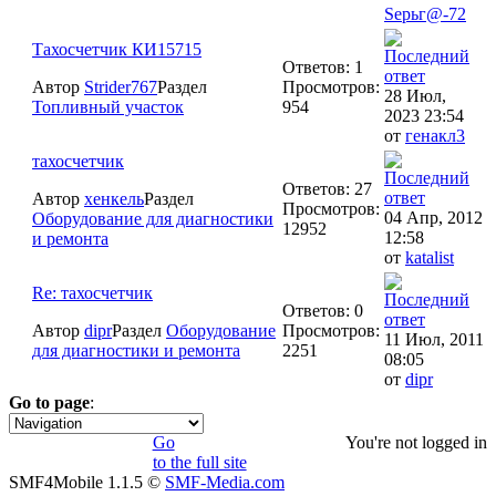
Sерьг@-72
Тахосчетчик КИ15715
Ответов: 1
Автор
Strider767
Раздел
Просмотров:
28 Июл,
Топливный участок
954
2023 23:54
от
генакл3
тахосчетчик
Ответов: 27
Автор
хенкель
Раздел
Просмотров:
04 Апр, 2012
Оборудование для диагностики
12952
12:58
и ремонта
от
katalist
Re: тахосчетчик
Ответов: 0
Автор
dipr
Раздел
Оборудование
Просмотров:
11 Июл, 2011
для диагностики и ремонта
2251
08:05
от
dipr
Go to page
:
1
Go
You're not logged in
to the full site
SMF4Mobile 1.1.5 ©
SMF-Media.com