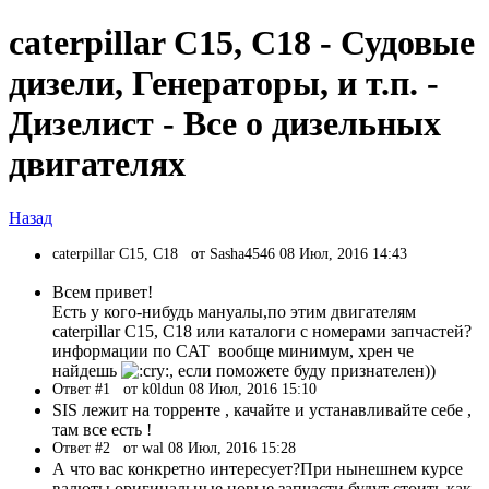
caterpillar C15, C18 - Судовые
дизели, Генераторы, и т.п. -
Дизелист - Все о дизельных
двигателях
Назад
caterpillar C15, C18
от Sasha4546 08 Июл, 2016 14:43
Всем привет!
Есть у кого-нибудь мануалы,по этим двигателям
caterpillar C15, C18 или каталоги с номерами запчастей?
информации по CAT вообще минимум, хрен че
найдешь
, если поможете буду признателен))
Ответ #1
от k0ldun 08 Июл, 2016 15:10
SIS лежит на торренте , качайте и устанавливайте себе ,
там все есть !
Ответ #2
от wal 08 Июл, 2016 15:28
А что вас конкретно интересует?При нынешнем курсе
валюты оригинальные новые запчасти будут стоить как