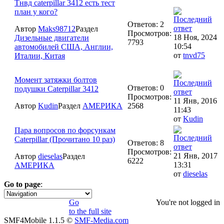
Тнвд caterpillar 3412 есть тест
план у кого?
Ответов: 2
Автор
Maks98712
Раздел
Просмотров:
18 Ноя, 2024
Дизельные двигатели
7793
10:54
автомобилей США, Англии,
от
tnvd75
Италии, Китая
Момент затяжки болтов
Ответов: 0
подушки Caterpillar 3412
Просмотров:
11 Янв, 2016
Автор
Kudin
Раздел
АМЕРИКА
2568
11:43
от
Kudin
Пара вопросов по форсункам
Caterpillar (Прочитано 10 раз)
Ответов: 8
Просмотров:
21 Янв, 2017
Автор
dieselas
Раздел
6222
13:31
АМЕРИКА
от
dieselas
Go to page
:
1
Go
You're not logged in
to the full site
SMF4Mobile 1.1.5 ©
SMF-Media.com