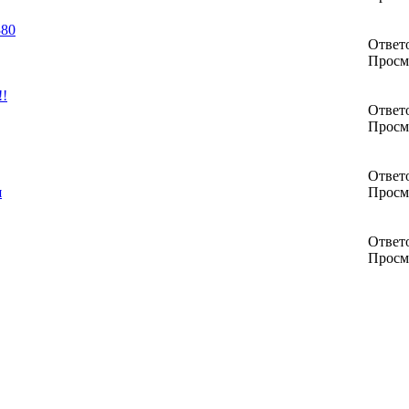
380
Ответо
Просм
!!
Ответо
Просм
Ответо
я
Просм
Ответо
Просм