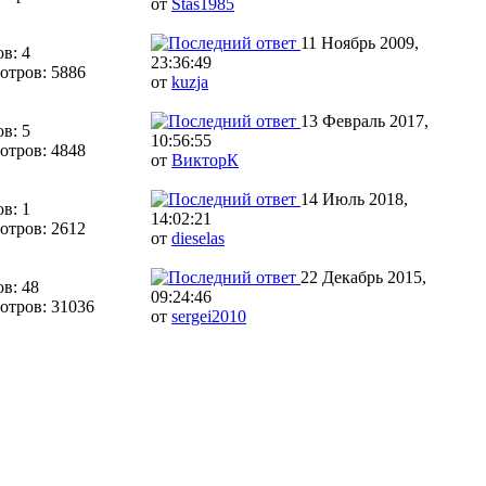
от
Stas1985
11 Ноябрь 2009,
в: 4
23:36:49
отров: 5886
от
kuzja
13 Февраль 2017,
в: 5
10:56:55
отров: 4848
от
ВикторК
14 Июль 2018,
в: 1
14:02:21
отров: 2612
от
dieselas
22 Декабрь 2015,
в: 48
09:24:46
отров: 31036
от
sergei2010