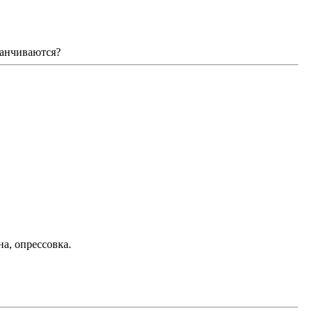
канчиваются?
а, опрессовка.