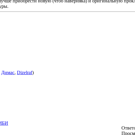
учше приобрести новую (чтоб наверняка) и оригинальную прокладк
уры.
:
Димас
,
Dizelraf
)
МБИ
Ответо
Просм