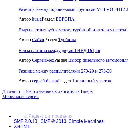
Разница между поршневыми группами VOLVO FH12 
Автор
kuzja
Раздел
ЕВРОПА
Вырывает патрубок между турбиной и интеркуллером!
Автор
Сайян
Раздел
Турбины
В чем разница между двумя ТНВД Delphi
Автор
СергейМех
Раздел
Выбор дизельного автомобил
Разница между распылителями 273-20 и 273-30
Автор
сергей быков
Раздел
Топливный участок
Дизелист - Все о дизельных двигателях
Вверх
Мобильная версия
SMF 2.0.13
|
SMF © 2013
,
Simple Machines
XHTML