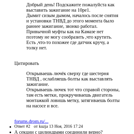
Добрый день! Подскажите пожалуйста как
выставить зажигание на 10pe1.
Дымит сизым дымом, началось после снятия
и установки ТНВД до этого момента было
раннее зажигание, звонко работал.
Привычной муфты как на Камазе нет
поэтому не могу сообразить ,что крутить.
Есть ,что-то похожее где датчик кручу, а
толку нет.
Цитировать
Открываешь лючёк сверху где шестерня
ТНВД , ослабляешь болты как выставлять
зажигание.
Открываешь лючек тот что справой стороны,
там есть метки, прокручиваешь двигатель
монтажкой ловишь метку, затягиваешь болты
на насосе и все.
forums.drom.ru/...
Ответ #2
от kuzja 13 Ноя, 2016 17:24
А секции с цилиндрами соединили верно?