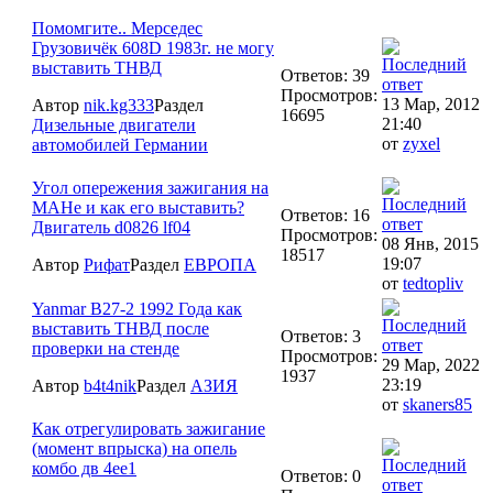
Помомгите.. Мерседес
Грузовичёк 608D 1983г. не могу
выставить ТНВД
Ответов: 39
Просмотров:
13 Мар, 2012
Автор
nik.kg333
Раздел
16695
21:40
Дизельные двигатели
от
zyxel
автомобилей Германии
Угол опережения зажигания на
МАНе и как его выставить?
Ответов: 16
Двигатель d0826 lf04
Просмотров:
08 Янв, 2015
18517
19:07
Автор
Рифат
Раздел
ЕВРОПА
от
tedtopliv
Yanmar B27-2 1992 Года как
выставить ТНВД после
Ответов: 3
проверки на стенде
Просмотров:
29 Мар, 2022
1937
23:19
Автор
b4t4nik
Раздел
АЗИЯ
от
skaners85
Как отрегулировать зажигание
(момент впрыска) на опель
комбо дв 4ее1
Ответов: 0