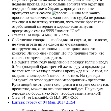
подавно пропал. Как то больше волнует что будет при
очередной поездке в Украину, пропустят или не
пропустят меня самого
А Юлю мне жалко
просто по человечески, мало того что судьба не ровная,
так еще и в политику затянули, чуть позже бросят как
отработанный материал и хорошо если запустят
программу с смс на 5555 "помоги Юле"
Ответ #3
от kuzja 04 Май, 2017 22:02
Собственно говоря.... не обладая ни слухом, ни голосом,
не умея играть ни на одном из музыкальных
инструментов, я не понимаю и не принимаю этот
конкурс. Лично мне - пофиг. Но, по причине того, что
женат - смотреть приходится.
Не будет в этом году выделено на поездку толпы народу
бабла (младший брат, третьей жены, друга продьюсера
не сгоняет, на халяву в почти Европу - да и х... с ним) не
выделят спонсорский взнос - х... с ним. На три года
"отлучат" от этого чудесного мероприятия - прелестно.
Куча людей не отправит смс - деньги в стране останутся,
прелестно, может на что полезное пойдут. Не увидим
очередную бородатую бабу - вообще замечательно!!!
Ответ #4
от Василий42 05 Май, 2017 05:00
Цитата: тубабу от 04 Май, 2017 21:54
Лично мне фиолетово. Кто там будет