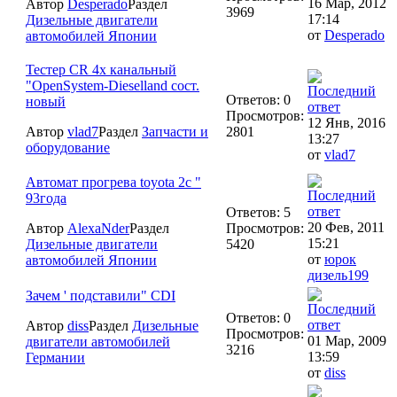
16 Мар, 2012
Автор
Desperado
Раздел
3969
17:14
Дизельные двигатели
от
Desperado
автомобилей Японии
Тестер CR 4х канальный
"OpenSystem-Dieselland сост.
Ответов: 0
новый
Просмотров:
12 Янв, 2016
Автор
vlad7
Раздел
Запчасти и
2801
13:27
оборудование
от
vlad7
Автомат прогрева toyota 2c "
93года
Ответов: 5
20 Фев, 2011
Автор
AlexaNder
Раздел
Просмотров:
15:21
Дизельные двигатели
5420
от
юрок
автомобилей Японии
дизель199
Зачем ' подставили" CDI
Ответов: 0
Автор
diss
Раздел
Дизельные
Просмотров:
01 Мар, 2009
двигатели автомобилей
3216
13:59
Германии
от
diss