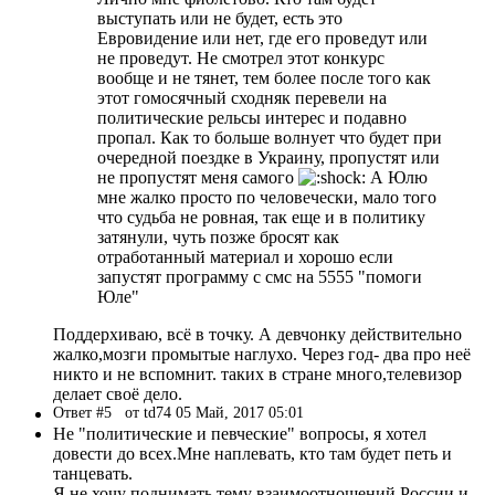
выступать или не будет, есть это
Евровидение или нет, где его проведут или
не проведут. Не смотрел этот конкурс
вообще и не тянет, тем более после того как
этот гомосячный сходняк перевели на
политические рельсы интерес и подавно
пропал. Как то больше волнует что будет при
очередной поездке в Украину, пропустят или
не пропустят меня самого
А Юлю
мне жалко просто по человечески, мало того
что судьба не ровная, так еще и в политику
затянули, чуть позже бросят как
отработанный материал и хорошо если
запустят программу с смс на 5555 "помоги
Юле"
Поддерхиваю, всё в точку. А девчонку действительно
жалко,мозги промытые наглухо. Через год- два про неё
никто и не вспомнит. таких в стране много,телевизор
делает своё дело.
Ответ #5
от td74 05 Май, 2017 05:01
Не "политические и певческие" вопросы, я хотел
довести до всех.Мне наплевать, кто там будет петь и
танцевать.
Я не хочу поднимать тему взаимоотношений России и