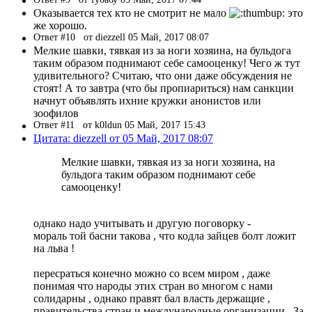
Оказывается тех кто не смотрит не мало
это
же хорошо.
Ответ #10
от diezzell 05 Май, 2017 08:07
Мелкие шавки, тявкая из за ноги хозяина, на бульдога
таким образом поднимают себе самооценку! Чего ж тут
удивительного? Считаю, что они даже обсуждения не
стоят! А то завтра (что бы пропиариться) нам санкции
начнут объявлять ихние кружки анонистов или
зоофилов
Ответ #11
от k0ldun 05 Май, 2017 15:43
Цитата: diezzell от 05 Май, 2017 08:07
Мелкие шавки, тявкая из за ноги хозяина, на
бульдога таким образом поднимают себе
самооценку!
однако надо учитывать и другую поговорку -
мораль той басни такова , что кодла зайцев болт ложит
на льва !
пересраться конечно можно со всем миром , даже
понимая что народы этих стран во многом с нами
солидарны , однако правят бал власть держащие ,
правительства стран и международные организации . За