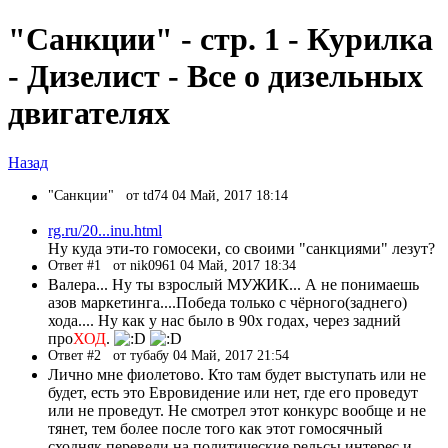
"Санкции" - стр. 1 - Курилка
- Дизелист - Все о дизельных
двигателях
Назад
"Санкции"
от td74 04 Май, 2017 18:14
rg.ru/20...inu.html
Ну куда эти-то гомосеки, со своими "санкциями" лезут?
Ответ #1
от nik0961 04 Май, 2017 18:34
Валера... Ну ты взрослый МУЖИК... А не понимаешь
азов маркетинга....Победа только с чёрного(заднего)
хода.... Ну как у нас было в 90х годах, через задний
про
ХОД
.
Ответ #2
от тубабу 04 Май, 2017 21:54
Лично мне фиолетово. Кто там будет выступать или не
будет, есть это Евровидение или нет, где его проведут
или не проведут. Не смотрел этот конкурс вообще и не
тянет, тем более после того как этот гомосячный
сходняк перевели на политические рельсы интерес и