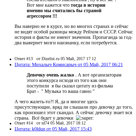
Вот мне кажется что
тогда в истории
именно мы считались бы страной
агрессором !!!
Вы наверно не в курсе, но во многих странах и сейчас
не видят особой разницы между Рейхом и СССР. Сейчас
история и факты не имеют значения. Пропаганда за год-
два вывернет мозги наизнанку, если потребуется.
Ответ #13
от Dizelist.ru 05 Май, 2017 17:12
Цитата: Михалыч Комисарыч от 05 Май, 2017 06:21
Девочку очень жалко
. А вот организаторам
этого конкурса исходя из того как они
поступили я бы сказал цитату из фильма
Брат - " Музыка то ваша гавно "
А чего жалеть-то?! Я, да и многие здесь
присутствующие, вряд ли слышали про девочку до того,
как произошел этот скандал. А сейчас девочку знает вся
страна. Всё будет у девочки
Ответ #14
от td74 05 Май, 2017 18:12
Цитата: k0ldun от 05 Май, 2017 15:43