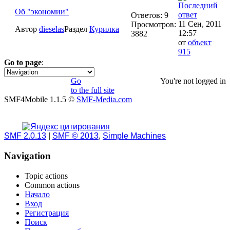
Об "экономии"
Ответов: 9
11 Сен, 2011
Просмотров:
Автор
dieselas
Раздел
Курилка
12:57
3882
от
объект
915
Go to page
:
1
2
»
Go
You're not logged in
to the full site
SMF4Mobile 1.1.5 ©
SMF-Media.com
SMF 2.0.13
|
SMF © 2013
,
Simple Machines
Navigation
Topic actions
Common actions
Начало
Вход
Регистрация
Поиск