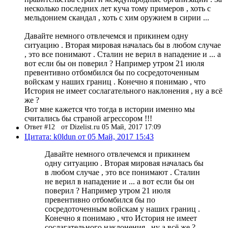
несколько последних лет куча тому примеров , хоть с
мельдонием скандал , хоть с хим оружием в сирии ...
Давайте немного отвлечемся и прикинем одну
ситуацию . Вторая мировая началась бы в любом случае
, это все понимают . Сталин не верил в нападение и ... а
вот если бы он поверил ? Например утром 21 июля
превентивно отбомбился бы по сосредоточенным
войскам у наших границ . Конечно я понимаю , что
История не имеет сослагательного наклонения , ну а всё
же ?
Вот мне кажется что тогда в истории именно мы
считались бы страной агрессором !!!
Ответ #12
от Dizelist.ru 05 Май, 2017 17:09
Цитата: k0ldun от 05 Май, 2017 15:43
Давайте немного отвлечемся и прикинем
одну ситуацию . Вторая мировая началась бы
в любом случае , это все понимают . Сталин
не верил в нападение и ... а вот если бы он
поверил ? Например утром 21 июля
превентивно отбомбился бы по
сосредоточенным войскам у наших границ .
Конечно я понимаю , что История не имеет
сослагательного наклонения , ну а всё же ?