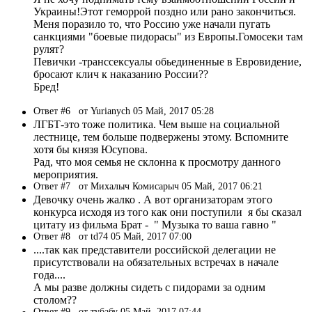
Украины!Этот геморрой поздно или рано закончиться.
Меня поразило то, что Россию уже начали пугать
санкциями "боевые пидорасы" из Европы.Гомосеки там
рулят?
Певички -транссексуалы обьединенные в Евровидение,
бросают клич к наказанию России??
Бред!
Ответ #6
от Yurianych 05 Май, 2017 05:28
ЛГБТ-это тоже политика. Чем выше на социальной
лестнице, тем больше подвержены этому. Вспомните
хотя бы князя Юсупова.
Рад, что моя семья не склонна к просмотру данного
мероприятия.
Ответ #7
от Михалыч Комисарыч 05 Май, 2017 06:21
Девочку очень жалко . А вот организаторам этого
конкурса исходя из того как они поступили я бы сказал
цитату из фильма Брат - " Музыка то ваша гавно "
Ответ #8
от td74 05 Май, 2017 07:00
....так как представители российской делегации не
присутствовали на обязательных встречах в начале
года....
А мы разве должны сидеть с пидорами за одним
столом??
Ответ #9
от тубабу 05 Май, 2017 07:44