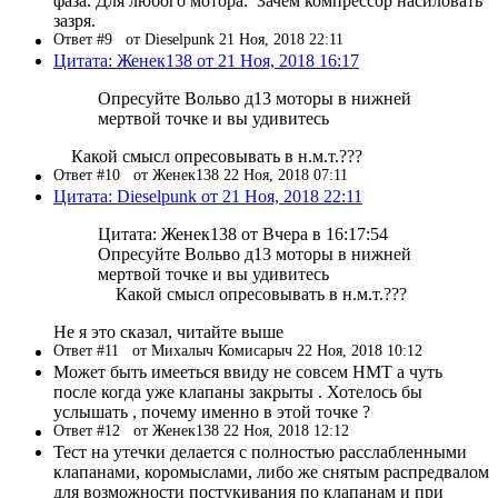
фаза. Для любого мотора. Зачем компрессор насиловать
зазря.
Ответ #9
от Dieselpunk 21 Ноя, 2018 22:11
Цитата: Женек138 от 21 Ноя, 2018 16:17
Опресуйте Вольво д13 моторы в нижней
мертвой точке и вы удивитесь
Какой смысл опресовывать в н.м.т.???
Ответ #10
от Женек138 22 Ноя, 2018 07:11
Цитата: Dieselpunk от 21 Ноя, 2018 22:11
Цитата: Женек138 от Вчера в 16:17:54
Опресуйте Вольво д13 моторы в нижней
мертвой точке и вы удивитесь
Какой смысл опресовывать в н.м.т.???
Не я это сказал, читайте выше
Ответ #11
от Михалыч Комисарыч 22 Ноя, 2018 10:12
Может быть имееться ввиду не совсем НМТ а чуть
после когда уже клапаны закрыты . Хотелось бы
услышать , почему именно в этой точке ?
Ответ #12
от Женек138 22 Ноя, 2018 12:12
Тест на утечки делается с полностью расслабленными
клапанами, коромыслами, либо же снятым распредвалом
для возможности постукивания по клапанам и при