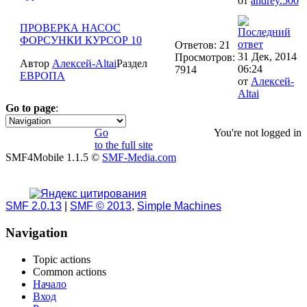
от
andrey.500
ПРОВЕРКА НАСОС
ФОРСУНКИ КУРСОР 10
Ответов: 21
31 Дек, 2014
Просмотров:
Автор
Aлексей-Altai
Раздел
06:24
7914
ЕВРОПА
от
Aлексей-
Altai
Go to page
:
1
2
»
Go
You're not logged in
to the full site
SMF4Mobile 1.1.5 ©
SMF-Media.com
SMF 2.0.13
|
SMF © 2013
,
Simple Machines
Navigation
Topic actions
Common actions
Начало
Вход