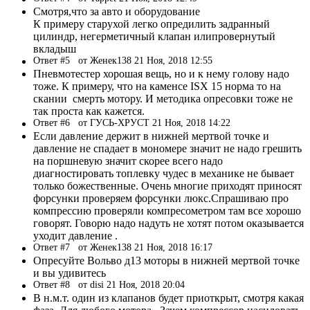
Смотря,что за авто и оборудование
К примеру старухой легко опредилить задранный
цилиндр, негерметичный клапан илипровернутый
вкладыш
Ответ #5
от Женек138 21 Ноя, 2018 12:55
Пневмотестер хорошая вещь, но и к нему голову надо
тоже. К примеру, что на каменсе ISX 15 норма то на
скании смерть мотору. И методика опресовки тоже не
так проста как кажется.
Ответ #6
от ГУСЬ-ХРУСТ 21 Ноя, 2018 14:22
Если давление держит в нижней мертвой точке и
давление не спадает в мономере значит не надо грешить
на поршневую значит скорее всего надо
диагностировать топлевку чудес в механике не бывает
только божественные. Очень многие приходят приносят
форсунки проверяем форсунки люкс.Спрашиваю про
компрессию проверяли компресометром там все хорошо
говорят. Говорю надо надуть не хотят потом оказывается
уходит давление .
Ответ #7
от Женек138 21 Ноя, 2018 16:17
Опресуйте Вольво д13 моторы в нижней мертвой точке
и вы удивитесь
Ответ #8
от disi 21 Ноя, 2018 20:04
В н.м.т. один из клапанов будет приоткрыт, смотря какая