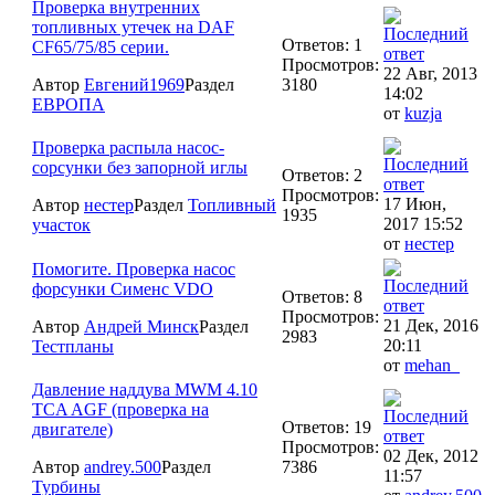
Проверка внутренних
топливных утечек на DAF
Ответов: 1
CF65/75/85 cерии.
Просмотров:
22 Авг, 2013
Автор
Евгений1969
Раздел
3180
14:02
ЕВРОПА
от
kuzja
Проверка распыла насос-
сорсунки без запорной иглы
Ответов: 2
Просмотров:
17 Июн,
Автор
нестер
Раздел
Топливный
1935
2017 15:52
участок
от
нестер
Помогите. Проверка насос
форсунки Сименс VDO
Ответов: 8
Просмотров:
21 Дек, 2016
Автор
Андрей Минск
Раздел
2983
20:11
Тестпланы
от
mehan_
Давление наддува MWM 4.10
TCA AGF (проверка на
Ответов: 19
двигателе)
Просмотров:
02 Дек, 2012
Автор
andrey.500
Раздел
7386
11:57
Турбины