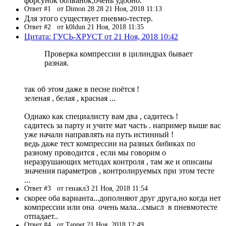
форсунок болванок,очень удобно.
Ответ #1
от Dimon 28 28 21 Ноя, 2018 11:13
Для этого существует пневмо-тестер.
Ответ #2
от k0ldun 21 Ноя, 2018 11:35
Цитата: ГУСЬ-ХРУСТ от 21 Ноя, 2018 10:42
Проверка компрессии в цилиндрах бывает
разная.
так об этом даже в песне поётся !
зеленая , белая , красная ...
Однако как специалисту вам два , садитесь !
садитесь за парту и учите мат часть . например выше вас
уже начали направлять на путь истинный !
ведь даже тест компрессии на разных бибиках по
разному проводится , если мы говорим о
неразрушающих методах контроля , там же и описаны
значения параметров , контролируемых при этом тесте
...
Ответ #3
от генакл3 21 Ноя, 2018 11:54
скорее оба варианта...дополняют друг друга,но когда нет
компрессии или она очень мала...смысл в пневмотесте
отпадает..
Ответ #4
от Tappet 21 Ноя, 2018 12:49