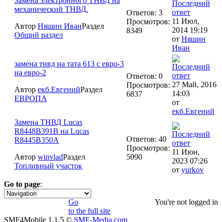
Замена электронного ТНВД на
механический ТНВД.
Ответов: 3
11 Июл,
Просмотров:
Автор
Няшин Иван
Раздел
2014 19:19
8349
Общий раздел
от
Няшин
Иван
замена тнвд на тата 613 с евро-3
на евро-2
Ответов: 0
27 Май, 2016
Просмотров:
Автор
екб.Евгений
Раздел
14:03
6837
ЕВРОПА
от
екб.Евгений
Замена ТНВД Lucas
R8448B391B на Lucas
Ответов: 40
R8445B350A
Просмотров:
11 Июн,
Автор
winvlad
Раздел
5090
2023 07:26
Топливный участок
от
yurkov
Go to page
:
1
Go
You're not logged in
to the full site
SMF4Mobile 1.1.5 ©
SMF-Media.com