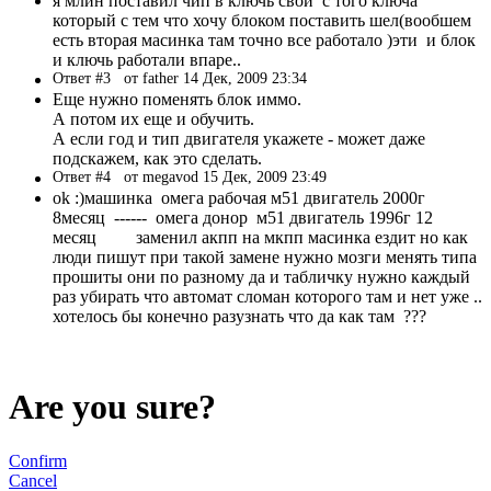
я млин поставил чип в ключь свой с того ключа
который с тем что хочу блоком поставить шел(вообшем
есть вторая масинка там точно все работало )эти и блок
и ключь работали впаре..
Ответ #3
от father 14 Дек, 2009 23:34
Еще нужно поменять блок иммо.
А потом их еще и обучить.
А если год и тип двигателя укажете - может даже
подскажем, как это сделать.
Ответ #4
от megavod 15 Дек, 2009 23:49
ok :)машинка омега рабочая м51 двигатель 2000г
8месяц ------ омега донор м51 двигатель 1996г 12
месяц заменил акпп на мкпп масинка ездит но как
люди пишут при такой замене нужно мозги менять типа
прошиты они по разному да и табличку нужно каждый
раз убирать что автомат сломан которого там и нет уже ..
хотелось бы конечно разузнать что да как там ???
Are you sure?
Confirm
Cancel