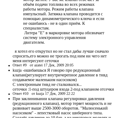
объём подачи топлива во всех режимах
работы мотора. Режим работы клапана
импульсный. Затяжка клапана проводится с
помощью динамометрического ключа и если
не ошибаюсь - не в один приём. К
специалистам.
Литера "Е" в маркировке мотора обозначает
систему электронного управления
двигателем.
я хотел его открутил но не стал дабы лучше сначало
спросить,его можно не трогать под ним ни чего нет
меня интересуют сеточки
Ответ #9
от azatei 17 Дек, 2009 20:05
kuzja -ошибаешься Я говорю про редукционный
клапан(регулирует внутричерепное давление в тнвд
создаваемое маленьким насосиком)
С электронным тнвд не сталкивался...
сеточки :1-под штуцером входа 2-под клапаном отсечки
Ответ #10
от kuzja 17 Дек, 2009 22:22
При заклинивании клапана регулировки давления
(редукционного клапана), мотор теряет мощность и не
развивает выше 2500-3000 оборотов. "Малюсенький
насосиком" - лепестковый насос шиберного типа.
Создаёт давление до 10 бар, а на некоторых моделях и