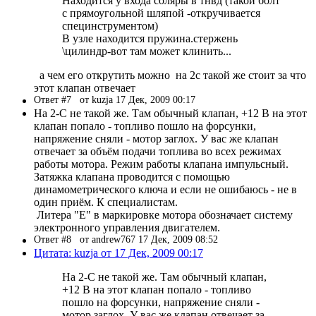
Находится у входа соляры в тнвд (такой болт
с прямоугольной шляпой -откручивается
специнструментом)
В узле находится пружина.стержень
\цилиндр-вот там может клинить...
а чем его открутить можно на 2с такой же стоит за что
этот клапан отвечает
Ответ #7
от kuzja 17 Дек, 2009 00:17
На 2-C не такой же. Там обычный клапан, +12 В на этот
клапан попало - топливо пошло на форсунки,
напряжение сняли - мотор заглох. У вас же клапан
отвечает за объём подачи топлива во всех режимах
работы мотора. Режим работы клапана импульсный.
Затяжка клапана проводится с помощью
динамометрического ключа и если не ошибаюсь - не в
один приём. К специалистам.
Литера "Е" в маркировке мотора обозначает систему
электронного управления двигателем.
Ответ #8
от andrew767 17 Дек, 2009 08:52
Цитата: kuzja от 17 Дек, 2009 00:17
На 2-C не такой же. Там обычный клапан,
+12 В на этот клапан попало - топливо
пошло на форсунки, напряжение сняли -
мотор заглох. У вас же клапан отвечает за