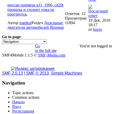
ниссан примера р11, 1996, cd20t
провалы и глохнет пока не
Ответов: 12
прогреется.
Просмотров:
19 Дек, 2010
Автор
martkot
Раздел
Дизельные
11894
18:17
двигатели автомобилей Японии
от
kuzja
Go to page
:
1
Go
You're not logged in
to the full site
SMF4Mobile 1.1.5 ©
SMF-Media.com
SMF 2.0.13
|
SMF © 2013
,
Simple Machines
Navigation
Topic actions
Common actions
Начало
Вход
Регистрация