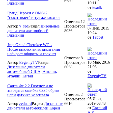
6580
10:11
Германии
от
texnik
Гранд Чероки с ОМ642
"схватывает" и тут же глохнет
Ответов: 12
Автор
y_fed
Раздел
Дизельные
Просмотров:
07 Дек, 2015
двигатели автомобилей
8036
10:24
Германии
от
Tappet
Jeep Grand Cherokee WG -
После выключения зажигания
набирает обороты и глохнет
Ответов: 8
10 Мар, 2016
Автор
EvgeniyTV
Раздел
Просмотров:
21:03
Дизельные двигатели
6058
от
автомобилей США, Англии,
EvgeniyTV
Италии, Китая
Санта Фе 2.2 Глохнет и не
заводится ошибка 0335 обрыв
Ответов: 2
цепи датчика коленвала
05 Июн,
Просмотров:
2019 08:43
Автор
zeduard
Раздел
Дизельные
6616
от
Евгений
двигатели автомобилей Кореи
А.К.