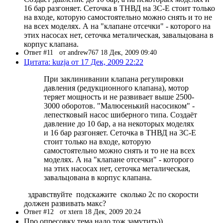
16 бар разгоняет. Сеточка в ТНВД на 3C-E стоит только
на входе, которую самостоятельно можно снять и то не
на всех моделях. А на "клапане отсечки" - которого на
этих насосах нет, сеточка металическая, завальцована в
корпус клапана.
Ответ #11
от andrew767 18 Дек, 2009 09:40
Цитата: kuzja от 17 Дек, 2009 22:22
При заклинивании клапана регулировки
давления (редукционного клапана), мотор
теряет мощность и не развивает выше 2500-
3000 оборотов. "Малюсенький насосиком" -
лепестковый насос шиберного типа. Создаёт
давление до 10 бар, а на некоторых моделях
и 16 бар разгоняет. Сеточка в ТНВД на 3C-E
стоит только на входе, которую
самостоятельно можно снять и то не на всех
моделях. А на "клапане отсечки" - которого
на этих насосах нет, сеточка металическая,
завальцована в корпус клапана.
здравствуйте подскажите сколько 2с по скорости
должен развивать макс?
Ответ #12
от xtern 18 Дек, 2009 20:24
Про опресовку тема надо тож замутить))