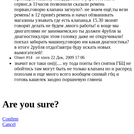
сервис,в 11часов позвонили сказали ремень
порван,говорю клапана загнуло?- не знаем ещё,ты вези
ремень! в 12 привёз ремень и начал обзванивать
магазины узнавать где есть клапана,в 15.30 звонят
говорят делать не будем ,много работы! и воще мы
двигателями не занимаемся,но ты должен 4рубля за
диагностику.при этом головку даже не откручивали!
поехал забирать машину,говорю им какая диагностика?
в итоге 2рубля отдал!завтра буду искать новых
вымогателей!
Ответ #14
от xtern 22 Дек, 2009 17:06
значит все таки он(((.... ну тода понты без снятия ГБЦ не
обойтись там могут быть не только клапана но и распред
пополам и еще много всего вообщем снимай гбц и
готовь кашелек заодно поршневую глянеш
Are you sure?
Confirm
Cancel