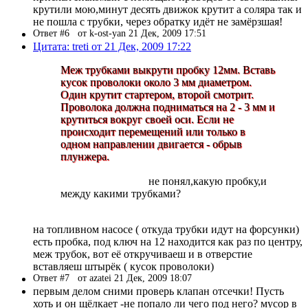
крутили мою,минут десять движок крутит а соляра так и
не пошла с трубки, через обратку идёт не замёрзшая!
Ответ #6
от k-ost-yan 21 Дек, 2009 17:51
Цитата: treti от 21 Дек, 2009 17:22
Меж трубками выкрути пробку 12мм. Вставь
кусок проволоки около 3 мм диаметром.
Один крутит стартером, второй смотрит.
Проволока должна подниматься на 2 - 3 мм и
крутиться вокруг своей оси. Если не
происходит перемещений или только в
одном направлении двигается - обрыв
плунжера.
не понял,какую пробку,и
между какими трубками?
на топливном насосе ( откуда трубки идут на форсунки)
есть пробка, под ключ на 12 находится как раз по центру,
меж трубок, вот её откручиваеш и в отверстие
вставляеш штырёк ( кусок проволоки)
Ответ #7
от azatei 21 Дек, 2009 18:07
первым делом сними проверь клапан отсечки! Пусть
хоть и он щёлкает -не попало ли чего под него? мусор в