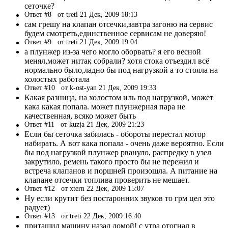
сеточке?
Ответ #8
от treti 21 Дек, 2009 18:13
сам грешу на клапан отсечки,завтра загоню на сервис
будем смотреть,единственное сервисам не доверяю!
Ответ #9
от treti 21 Дек, 2009 19:04
а плунжер из-за чего могло оборвать? я его весной
менял,может нитак собрали? хотя стока отъездил всё
нормально было,ладно бы под нагрузкой а то стояла на
холостых работала
Ответ #10
от k-ost-yan 21 Дек, 2009 19:33
Какая разница, на холостом иль под нагрузкой, может
кака какая попала. может плунжерная пара не
качественная, всяко может быть
Ответ #11
от kuzja 21 Дек, 2009 21:23
Если бы сеточка забилась - обороты перестал мотор
набирать. А вот кака попала - очень даже вероятно. Если
бы под нагрузкой плунжер рвануло, распредку в узел
закрутило, ремень такого просто бы не пережил и
встреча клапанов и поршней произошла. А питание на
клапане отсечки топлива проверить не мешает.
Ответ #12
от xtern 22 Дек, 2009 15:07
Ну если крутит без постаронних звуков то грм цел это
радует)
Ответ #13
от treti 22 Дек, 2009 16:40
притащил машину назад домой! с утра отогнал в