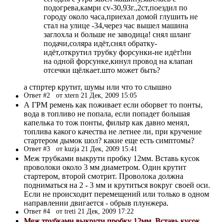
подогрева,камри cv-30,93г.,2ст,поездил по
городу около часа,приехал домой глушить не
стал на улице -34,через час вышел машина
заглохла и больше не заводица! снял шланг
подачи,соляра идёт,снял обратку-
идёт,открутил трубку форсунки-не идёт!ни
на одной форсунке,кинул провод на клапан
отсечки щёлкает.што может быть?
а стпртер крутит, шумы или что то слышно
Ответ #2
от xtern 21 Дек, 2009 15:05
А ГРМ ремень как поживает если оборвет то понты,
вода в топливо не попала, если попадет большая
капелька то тож понты, фильтр как давно менял,
топлива какого качества не летнее ли, при кручение
стартером дымок шол? какие еще есть симптомы?
Ответ #3
от kuzja 21 Дек, 2009 15:41
Меж трубками выкрути пробку 12мм. Вставь кусок
проволоки около 3 мм диаметром. Один крутит
стартером, второй смотрит. Проволока должна
подниматься на 2 - 3 мм и крутиться вокруг своей оси.
Если не происходит перемещений или только в одном
направлении двигается - обрыв плунжера.
Ответ #4
от treti 21 Дек, 2009 17:22
Меж трубками выкрути пробку 12мм. Вставь кусок