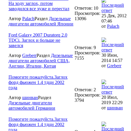
На ходу заглох, потом
Ответов: 10
заводился все хуже и перестал
Просмотров:
25 Дек, 2012
Автор
Palach
Раздел
Дизельные
13096
07:46
двигатели автомобилей Японии
от
Palach
Ford Galaxy 2007 Duratorq 2.0
TDCi. Заглох и больше не
завелся
Ответов: 9
Просмотров:
30 Июн,
Автор
Greberr
Раздел
Дизельные
7155
2014 14:57
двигатели автомобилей США,
от
Greberr
Англии, Италии, Китая
Помогите пожалуйста.Заглох
форд фьюжен 1.4 тдци 2002
года
Ответов: 2
Просмотров:
20 Июл,
Автор
шинван
Раздел
3794
2019 22:29
Дизельные двигатели
от
шинван
автомобилей Германии
Помогите пожалуйста.Заглох
форд фьюжен 1.4 тдци 2002
года