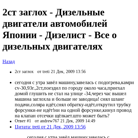
2ст заглох - Дизельные
двигатели автомобилей
Японии - Дизелист - Все о
дизельных двигателях
Назад
2ст заглох
от treti 21 Дек, 2009 13:56
сегодня с утра завёл машину,завелась с подогрева,камри
cv-30,93г.,2ст,поездил по городу около часа,приехал
домой глушить не стал на улице -34,через час вышел
машина заглохла и больше не заводица! снял шланг
подачи,соляра идёт,снял обратку-идёт,открутил трубку
форсунки-не идёт!ни на одной форсунке,кинул провод
на клапан отсечки щёлкает.што может быть?
Ответ #1
от andrew767 21 Дек, 2009 14:49
Цитата: treti от 21 Дек, 2009 13:56
сегодня с утра завёл машину,завелась с