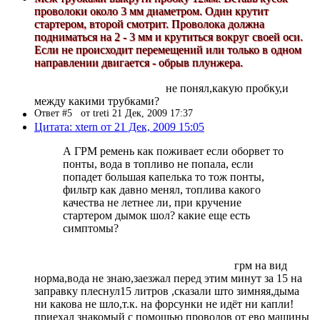
проволоки около 3 мм диаметром. Один крутит
стартером, второй смотрит. Проволока должна
подниматься на 2 - 3 мм и крутиться вокруг своей оси.
Если не происходит перемещений или только в одном
направлении двигается - обрыв плунжера.
не понял,какую пробку,и
между какими трубками?
Ответ #5
от treti 21 Дек, 2009 17:37
Цитата: xtern от 21 Дек, 2009 15:05
А ГРМ ремень как поживает если оборвет то
понты, вода в топливо не попала, если
попадет большая капелька то тож понты,
фильтр как давно менял, топлива какого
качества не летнее ли, при кручение
стартером дымок шол? какие еще есть
симптомы?
грм на вид
норма,вода не знаю,заезжал перед этим минут за 15 на
заправку плеснул15 литров ,сказали што зимняя,дыма
ни какова не шло,т.к. на форсунки не идёт ни капли!
приехал знакомый с помощью проводов от ево машины