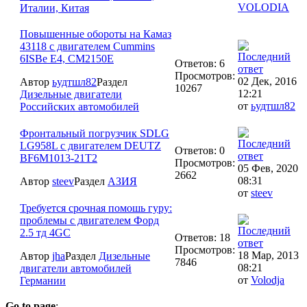
VOLODIA
Италии, Китая
Повышенные обороты на Камаз
43118 с двигателем Cummins
6ISBe E4, CM2150E
Ответов: 6
Просмотров:
02 Дек, 2016
Автор
ьудтшл82
Раздел
10267
12:21
Дизельные двигатели
от
ьудтшл82
Российских автомобилей
Фронтальный погрузчик SDLG
LG958L c двигателем DEUTZ
Ответов: 0
BF6M1013-21T2
Просмотров:
05 Фев, 2020
2662
08:31
Автор
steev
Раздел
АЗИЯ
от
steev
Требуется срочная помошь гуру:
проблемы с двигателем Форд
2.5 тд 4GC
Ответов: 18
Просмотров:
18 Мар, 2013
Автор
jha
Раздел
Дизельные
7846
08:21
двигатели автомобилей
от
Volodja
Германии
Go to page
: