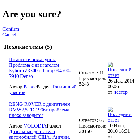
Are you sure?
Confirm
Cancel
Похожие темы (5)
Помогите пожалуйста
Проблема с двигателем
КуботаV3300 c Тнвд 094500-
Ответов: 11
7910 Denso
Просмотров:
26 Дек, 2014
5243
00:06
Автор
Рафис
Раздел
Топливный
от
нестер
участок
RENG ROVER с двигателем
BMW2,5TD 1996г проблема
плохо заводится
Ответов: 65
10 Июн,
Автор
VOLODIA
Раздел
Просмотров:
2010 16:31
Дизельные двигатели
20160
от
автомобилей США, Англии,