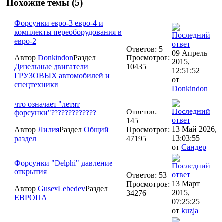
Похожие темы (5)
Форсунки евро-3 евро-4 и
комплекты переоборудования в
евро-2
Ответов: 5
09 Апрель
Автор
Donkindon
Раздел
Просмотров:
2015,
Дизельные двигатели
10435
12:51:52
ГРУЗОВЫХ автомобилей и
от
спецтехники
Donkindon
что означает "летят
Ответов:
форсунки"?????????????
145
13 Май 2026,
Автор
Лилия
Раздел
Общий
Просмотров:
13:03:55
раздел
47195
от
Сандер
Форсунки "Delphi" давление
открытия
Ответов: 53
13 Март
Просмотров:
Автор
GusevLebedev
Раздел
2015,
34276
ЕВРОПА
07:25:25
от
kuzja