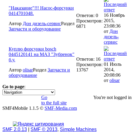
"Наказание"!!! Насос-форсунки
0414701048.
16 Ноябрь
Ответов: 0
2015,
Просмотров:
Автор
Дон дизель-сервис
Раздел
23:08:36
6871
Запчасти и оборудование
от
Дон
дизель-
сервис
Куплю форсунки bosch
0445120141 на МАЗ "Зубренок"
Ответов: 16
б.у.
01 Июль
Просмотров:
2014,
Автор
olisar
Раздел
Запчасти и
13767
20:08:06
оборудование
от
olisar
Go to page
:
1
Go
You're not logged in
to the full site
SMF4Mobile 1.1.5 ©
SMF-Media.com
SMF 2.0.13
|
SMF © 2013
,
Simple Machines