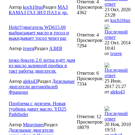
Ответов: 4
Автор
koch10rus
Раздел
МАЗ
Просмотров:
23 Окт, 2020
КАМАЗ ГАЗ ЗИЛ ПАЗ и др.
4362
23:28
от
koch10rus
Help!!!двигатель WD615.69
выбрасывает масло в тосол и
Ответов: 4
выкидывает тосол через рас
Просмотров:
22 Окт, 2014
7294
10:41
Автор
ivserg
Раздел
АЗИЯ
от
ivserg
пежо боксер 2.0 литра идёт дым
из масло заливной пробки в
такт работы двигателя.
Ответов: 6
Просмотров:
25 Июн,
Автор
aleks43
Раздел
Дизельные
7334
2017 21:27
двигатели автомобилей
от
aleks43
Франции
Проблема с дизелем. Новая
турбина давит масло. YD25
Pathfinder
Ответов: 12
Просмотров:
20 Ноя, 2010
Автор
Miravinger
Раздел
18079
19:53
Дизельные двигатели