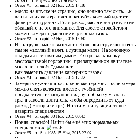
corsa d 1.3dtj ecoflex спасибо.
Ответ #1
от яша1 02 Ноя, 2015 14:18
Масло на впуске не страшно, оно должно там быть. Т.к
вентиляция картера идет в патрубок который идет от
фильтра до турбины. Если расход масла в допуске, то не
обращайте на это внимание. Для своего спркойствия
можете замерить давление картерных газов.
Ответ #2
от captd 02 Ноя, 2015 14:50
Из патрубка масло вытекает небольшой струйкой то есть
там не масляный налет, а лужицы масла. На холодную
она дымит сизоватым дымом. Открывал крышку
маслозаливной горловины, при запущенном двигателе
масло не "плюёт "дыма нет.
Как замерить давление картерных газов?
Ответ #3
от яша1 02 Ноя, 2015 17:32
Замерять нужно в профильной мастерской. После замера
можно снять колектов вместе с турбиной(
предварительно заглушив подачу и обратку масла на
трк) и завесли двигатель, чтобы определить от куда
расход ( мотор или трк). Но эти манипуляции лучше
даверить специалистам.
Ответ #4
от captd 03 Ноя, 2015 09:43
Понял, спасибо! Найти бы ещё этих нормальных
специалистов
Ответ #5
от Stas1985 15 Ноя, 2015 23:02