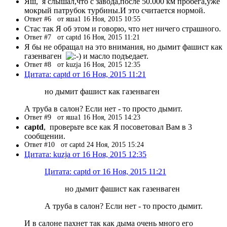
Яш, я слышал,что с завода,после 50.000 км пробега,уже
мокрый патрубок турбины.И это считается нормой.
Ответ #6
от яша1 16 Ноя, 2015 10:55
Стас так Я об этом и говорю, что нет ничего страшного.
Ответ #7
от captd 16 Ноя, 2015 11:21
Я бы не обращал на это внимания, но дымит фашист как
газенваген
и масло подъедает.
Ответ #8
от kuzja 16 Ноя, 2015 12:35
Цитата: captd от 16 Ноя, 2015 11:21
но дымит фашист как газенваген
А труба в салон? Если нет - то просто дымит.
Ответ #9
от яша1 16 Ноя, 2015 14:23
captd
, проверьте все как Я посоветовал Вам в 3
сообщении.
Ответ #10
от captd 24 Ноя, 2015 15:24
Цитата: kuzja от 16 Ноя, 2015 12:35
Цитата: captd от 16 Ноя, 2015 11:21
но дымит фашист как газенваген
А труба в салон? Если нет - то просто дымит.
И в салоне пахнет так как дыма очень много его