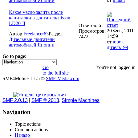
от
mihail
автомобилей Японии
Какое масло залить после
капиталки в двигатель nissan
LD20-II
Ответов: 6
20 Фев, 2011
Просмотров:
Автор
Freelancer63
Раздел
14:59
7472
Дизельные двигатели
от
юрок
автомобилей Японии
дизель199
Go to page
:
1
Go
You're not logged in
to the full site
SMF4Mobile 1.1.5 ©
SMF-Media.com
SMF 2.0.13
|
SMF © 2013
,
Simple Machines
Navigation
Topic actions
Common actions
Начало