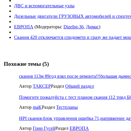
ДВС и вспомогательные узлы
Дизельные двигатели ГРУЗОВЫХ автомобилей и спецте
ЕВРОПА
(Модераторы:
Dizelist-36
,
Димас
)
Скания 420 отключается спидометр и сразу же падает мо
Похожие темы (5)
скания 113м 89год взял после ремонта!!!большая дымнос
Автор
ТАКСЕР
Раздел
Общий раздел
Помогите пожалуйста с тест планом скания 112 тнвд 
Автор
maK
Раздел
Тестпланы
HPI скания-блок управления ошибка 71,напряжение да
Автор
Гони Гусей
Раздел
ЕВРОПА