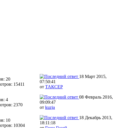
18 Март 2015,
в: 20
07:50:41
отров: 15411
от
ТАКСЕР
08 Февраль 2016,
в: 4
09:09:47
отров: 2370
от
kuzja
18 Декабрь 2013,
в: 10
18:11:18
отров: 10304
от
Гони Гусей