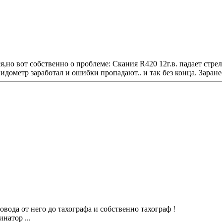
но вот собственно о проблеме: Скания R420 12г.в. падает стрел
ометр заработал и ошибки пропадают.. и так без конца. Заране
овода от него до тахографа и собственно тахограф !
натор ...