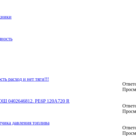
хники
щность
ть расход и нет тяги!!!
Ответо
Просм
БОШ 0402646812. PE6P 120A720 R
Ответо
Просм
тчика давления топлива
Ответо
Просм