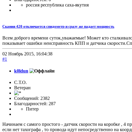
россия республика саха-якутия
Скания 420 отключается спидометр и сразу же падает мощность
Всем доброго времени суток,уважаемые! Может кто сталкивался,
показывает ошибки неисправность КПП и датчика скорости.Спид
02 Ноябрь 2015, 16:04:38
#1
k0ldun
С.Т.О.
Ветеран
Сообщений: 2382
Благодарностей: 287
Питер
Начинаем с самого простого - датчик скорости на коробке , 4 пр
если нет тахографа , то провода идут непосредственно на коорди