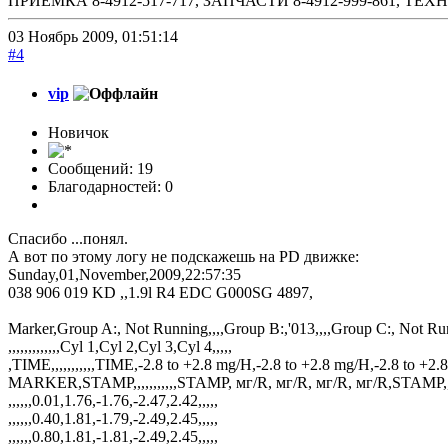
ПРИЕМКА 8-4912-517-717, ЗАПЧАСТИ 8-4912-999-861, 
03 Ноябрь 2009, 01:51:14
#4
vip
Новичок
Сообщений: 19
Благодарностей: 0
Спасибо ...понял.
А вот по этому логу не подскажешь на PD движке:
Sunday,01,November,2009,22:57:35
038 906 019 KD ,,1.9l R4 EDC G000SG 4897,
Marker,Group A:, Not Running,,,,Group B:,'013,,,,Group C:, Not R
,,,,,,,,,,,,,Cyl 1,Cyl 2,Cyl 3,Cyl 4,,,,,
,TIME,,,,,,,,,,,TIME,-2.8 to +2.8 mg/H,-2.8 to +2.8 mg/H,-2.8 to +2
MARKER,STAMP,,,,,,,,,,,STAMP, мг/R, мг/R, мг/R, мг/R,STAMP,,
,,,,,,0.01,1.76,-1.76,-2.47,2.42,,,,,
,,,,,,0.40,1.81,-1.79,-2.49,2.45,,,,,
,,,,,,0.80,1.81,-1.81,-2.49,2.45,,,,,