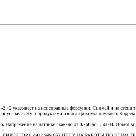
-2 +2 указывает на неисправные форсунки. Снимай и на стенд т
рпус съела. Ну и продуктами износа грохнула плунжер. Коррекци
. Напряжение на датчике скакало от 0.760 до 1.560 В. Объём впр
a
»
ТЕХН. ДИРЕКТОР 8-4912-999-862 ЦЕНУ НА РАБОТЫ ПО ЭТИ