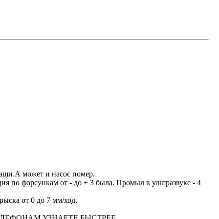
ащи.А может и насос помер.
я по форсункам от - до + 3 была. Промыл в ультразвуке - 4
ыска от 0 до 7 мм/ход.
М ТЕЛЕФОНАМ УЗНАЕТЕ БЫСТРЕЕ.