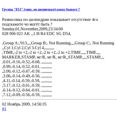
Группа "013" (синх. по цилиндрам),такое бывает ?
Развисовка по цилиндрам показывает отсутствие 4го
подскажите чо могёт быть ?
Sunday,01,November,2009,23:34:00
028 906 021 AK ,,1.9l R4 EDC SG D54,
,Group A:,'013,,,,Group B:, Not Running,,,,Group C:, Not Running
,,Cyl 1,Cyl 2,Cyl 3,Cyl 4,,,,,,,,,,
,TIME,-2 to +2,-2 to +2,-2 to +2,-2 to +2,TIME,,,,,TIME,,,,
MARKER,STAMP, мг/R, мг/R, мг/R,,STAMP,,,,,STAMP,,,,
,0.01,-0.16,-0.52,-0.68, ,,,,,,,,,,
,0.99,-0.14,-0.52,-0.61, ,,,,,,,,,,
,2.00,-0.12,-0.47,-0.59, ,,,,,,,,,,
,3.06,-0.14,-0.49,-0.56, ,,,,,,,,,,
,4.11,-0.14,-0.59,-0.59, ,,,,,,,,,,
,5.17,-0.12,-0.61,-0.59, ,,,,,,,,,,
,6.14,-0.12,-0.64,-0.61, ,,,,,,,,,,
,7.12,-0.09,-0.56,-0.59, ,,,,,,,,,,
02 Ноябрь 2009, 14:56:35
#1