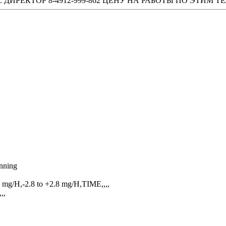
ТЕХН. ДИРЕКТОР 8-4912-999-862 ЦЕНУ НА РАБОТЫ ПО ЭТИ
unning
.8 mg/H,-2.8 to +2.8 mg/H,TIME,,,,
,,