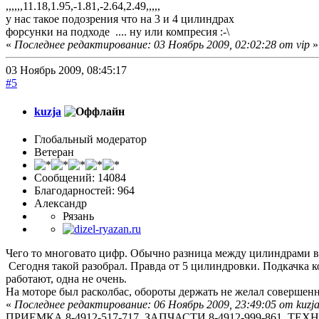
,,,,,,11.18,1.95,-1.81,-2.64,2.49,,,,,
у нас такое подозрения что на 3 и 4 цилиндрах
форсунки на подходе .... ну или компресия :-\
«
Последнее редактирование: 03 Ноябрь 2009, 02:02:28 от vip
»
03 Ноябрь 2009, 08:45:17
#5
kuzja
Глобальный модератор
Ветеран
Сообщений: 14084
Благодарностей: 964
Александр
Рязань
Чего то многовато цифр. Обычно разница между цилиндрами в 
Сегодня такой разобрал. Правда от 5 цилиндровки. Подкачка ко
работают, одна не очень.
На моторе был расколбас, обороты держать не желал совершенно
«
Последнее редактирование: 06 Ноябрь 2009, 23:49:05 от kuzj
ПРИЕМКА 8-4912-517-717, ЗАПЧАСТИ 8-4912-999-861, 