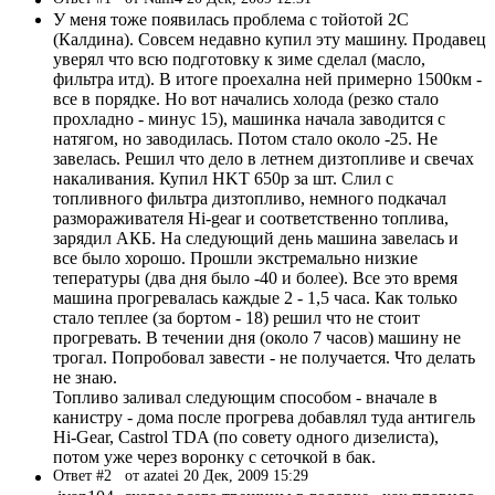
У меня тоже появилась проблема с тойотой 2С
(Калдина). Совсем недавно купил эту машину. Продавец
уверял что всю подготовку к зиме сделал (масло,
фильтра итд). В итоге проехална ней примерно 1500км -
все в порядке. Но вот начались холода (резко стало
прохладно - минус 15), машинка начала заводится с
натягом, но заводилась. Потом стало около -25. Не
завелась. Решил что дело в летнем дизтопливе и свечах
накаливания. Купил HKT 650р за шт. Слил с
топливного фильтра дизтопливо, немного подкачал
размораживателя Hi-gear и соответственно топлива,
зарядил АКБ. На следующий день машина завелась и
все было хорошо. Прошли экстремально низкие
тепературы (два дня было -40 и более). Все это время
машина прогревалась каждые 2 - 1,5 часа. Как только
стало теплее (за бортом - 18) решил что не стоит
прогревать. В течении дня (около 7 часов) машину не
трогал. Попробовал завести - не получается. Что делать
не знаю.
Топливо заливал следующим способом - вначале в
канистру - дома после прогрева добавлял туда антигель
Hi-Gear, Castrol TDA (по совету одного дизелиста),
потом уже через воронку с сеточкой в бак.
Ответ #2
от azatei 20 Дек, 2009 15:29