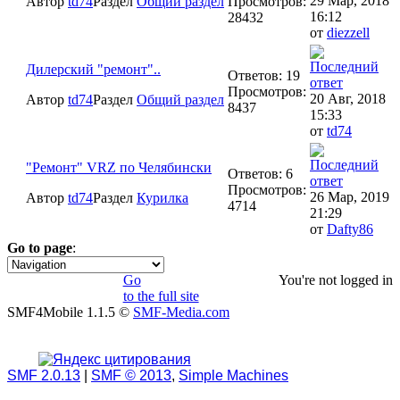
29 Мар, 2018
Автор
td74
Раздел
Общий раздел
Просмотров:
16:12
28432
от
diezzell
Дилерский "ремонт"..
Ответов: 19
Просмотров:
20 Авг, 2018
Автор
td74
Раздел
Общий раздел
8437
15:33
от
td74
"Ремонт" VRZ по Челябински
Ответов: 6
Просмотров:
26 Мар, 2019
Автор
td74
Раздел
Курилка
4714
21:29
от
Dafty86
Go to page
:
1
Go
You're not logged in
to the full site
SMF4Mobile 1.1.5 ©
SMF-Media.com
SMF 2.0.13
|
SMF © 2013
,
Simple Machines