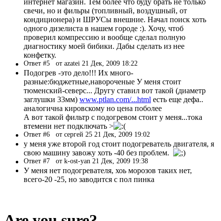
интернет магазин. Тем более что буду брать не только
свечи, но и фильры (топливный, воздушный, от
кондиционера) и ШРУСы внешние. Начал поиск хоть
одного дизелиста в нашем городе :). Хочу, чтоб
проверил компрессию и вообще сделал полную
диагностику моей бибики. Дабы сделать из нее
конфетку.
Ответ #5
от azatei 21 Дек, 2009 18:22
Подогрев -это дело!!! Их много-
разные:бюджетные,навороченые У меня стоит
тюменский-северс... Другу ставил вот такой (диаметр
заглушки 33мм)
www.ptlan.com/...html
есть еще дефа..
аналогична кировскому но цена поболее
А вот такой фильтр с подогревом стоит у меня...тока
втемени нет подключать >
Ответ #6
от сергей 25 21 Дек, 2009 19:02
у меня уже второй год стоит подогреватель двигателя, я
свою машину завожу хоть -40 без проблем.
Ответ #7
от k-ost-yan 21 Дек, 2009 19:38
У меня нет подогревателя, хоь морозов таких нет,
всего-20 -25, но заводится с пол пинка
Are you sure?