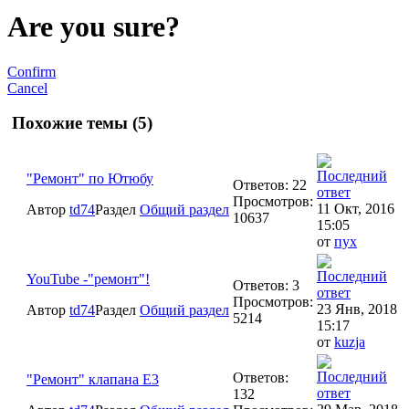
Are you sure?
Confirm
Cancel
Похожие темы (5)
"Ремонт" по Ютюбу
Ответов: 22
Просмотров:
11 Окт, 2016
Автор
td74
Раздел
Общий раздел
10637
15:05
от
пух
YouTube -"ремонт"!
Ответов: 3
Просмотров:
23 Янв, 2018
Автор
td74
Раздел
Общий раздел
5214
15:17
от
kuzja
Ответов:
"Ремонт" клапана E3
132