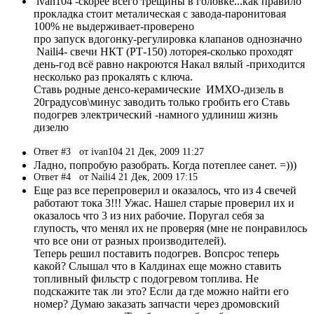
ivan104 -скорее всего трещины в головке...как правило
прокладка стоит металическая с завода-паронитовая
100% не выдерживает-проверено
про запуск вдогонку-регулировка клапанов однозначно
Naili4- свечи НКТ (РТ-150) лоторея-сколько проходят
день-год всё равно накроются Накал вялый -приходится
несколько раз прокалять с ключа.
Ставь родные денсо-керамические ИМХО-дизель в
20градусов\минус заводить только гробить его Ставь
подогрев электрический -намного удлиниш жизнь
дизелю
Ответ #3
от ivan104 21 Дек, 2009 11:27
Ладно, попробую разобрать. Когда потеплее санет. =)))
Ответ #4
от Naili4 21 Дек, 2009 17:15
Еще раз все перепроверил и оказалось, что из 4 свечей
работают тока 3!!! Ужас. Нашел старые проверил их и
оказалось что 3 из них рабочие. Поругал себя за
глупость, что менял их не проверяя (мне не понравилось
что все они от разных производителей).
Теперь решил поставить подогрев. Вопсрос теперь
какой? Слышал что в Калдинах еще можно ставить
топливный фильстр с подогревом топлива. Не
подскажите так ли это? Если да где можно найти его
номер? Думаю заказать запчасти через дромовский