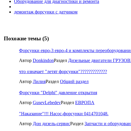
Оборудование для диагностики и ремонта
демонтаж форсунки с датчиком
Похожие темы (5)
Форсунки евро-3 евро-4 и комплекты переоборудования
Автор
Donkindon
Раздел
Дизельные двигатели ГРУЗОВ
что означает "летят форсунки"?????????????
Автор
Лилия
Раздел
Общий раздел
Форсунки "Delphi" давление открытия
Автор
GusevLebedev
Раздел
ЕВРОПА
"Наказание"!!! Насос-форсунки 0414701048.
Автор
Дон дизель-сервис
Раздел
Запчасти и оборудован