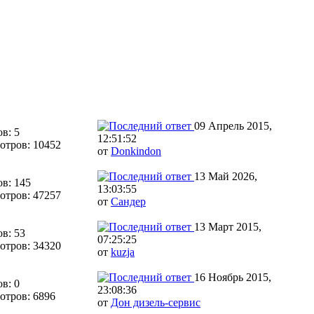
09 Апрель 2015,
в: 5
12:51:52
отров: 10452
от
Donkindon
13 Май 2026,
в: 145
13:03:55
отров: 47257
от
Сандер
13 Март 2015,
в: 53
07:25:25
отров: 34320
от
kuzja
16 Ноябрь 2015,
в: 0
23:08:36
отров: 6896
от
Дон дизель-сервис