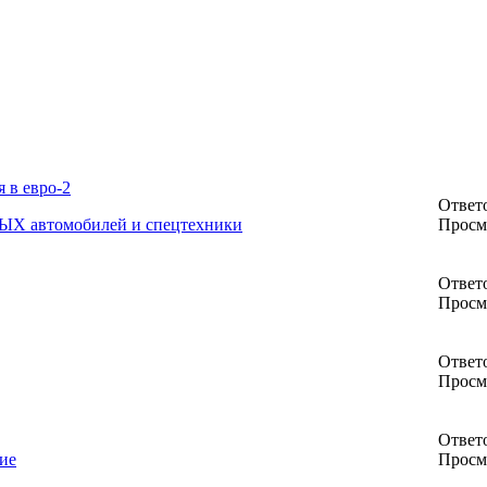
 в евро-2
Ответо
ЫХ автомобилей и спецтехники
Просм
Ответо
Просм
Ответо
Просм
Ответо
ие
Просм