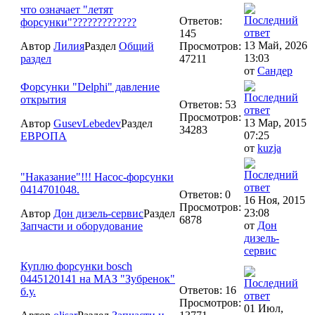
что означает "летят
Ответов:
форсунки"?????????????
145
13 Май, 2026
Автор
Лилия
Раздел
Общий
Просмотров:
13:03
раздел
47211
от
Сандер
Форсунки "Delphi" давление
открытия
Ответов: 53
Просмотров:
13 Мар, 2015
Автор
GusevLebedev
Раздел
34283
07:25
ЕВРОПА
от
kuzja
"Наказание"!!! Насос-форсунки
0414701048.
Ответов: 0
16 Ноя, 2015
Просмотров:
23:08
Автор
Дон дизель-сервис
Раздел
6878
от
Дон
Запчасти и оборудование
дизель-
сервис
Куплю форсунки bosch
0445120141 на МАЗ "Зубренок"
Ответов: 16
б.у.
Просмотров:
01 Июл,