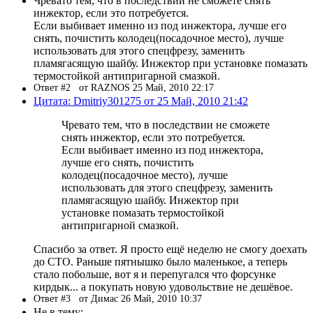
Чревато тем, что в последствии не сможете снять
инжектор, если это потребуется.
Если выбивает именно из под инжектора, лучше его
снять, почистить колодец(посадочное место), лучше
использовать для этого спецфрезу, заменить
пламягасящую шайбу. Инжектор при установке помазать
термостойкой антипригарной смазкой.
Ответ #2
от RAZNOS 25 Май, 2010 22:17
Цитата: Dmitriy301275 от 25 Май, 2010 21:42
Чревато тем, что в последствии не сможете
снять инжектор, если это потребуется.
Если выбивает именно из под инжектора,
лучше его снять, почистить
колодец(посадочное место), лучше
использовать для этого спецфрезу, заменить
пламягасящую шайбу. Инжектор при
установке помазать термостойкой
антипригарной смазкой.
Спасибо за ответ. Я просто ещё неделю не смогу доехать
до СТО. Раньше пятнышко было маленькое, а теперь
стало побольше, вот я и перепугался что форсунке
кирдык... а покупать новую удовольствие не дешёвое.
Ответ #3
от Димас 26 Май, 2010 10:37
Не в тему: