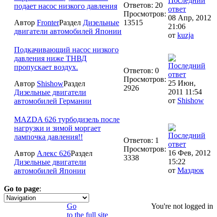
Ответов: 20
подает насос низкого давления
Просмотров:
08 Апр, 2012
Автор
Fronter
Раздел
Дизельные
13515
21:06
двигатели автомобилей Японии
от
kuzja
Подкачивающий насос низкого
давления ниже ТНВД
пропускает воздух.
Ответов: 0
Просмотров:
25 Июн,
Автор
Shishow
Раздел
2926
2011 11:54
Дизельные двигатели
от
Shishow
автомобилей Германии
MAZDA 626 турбодизель после
нагрузки и зимой моргает
лампочка давления!!
Ответов: 1
Просмотров:
16 Фев, 2012
Автор
Алекс 626
Раздел
3338
15:22
Дизельные двигатели
от
Маздюк
автомобилей Японии
Go to page
:
1
Go
You're not logged in
to the full site