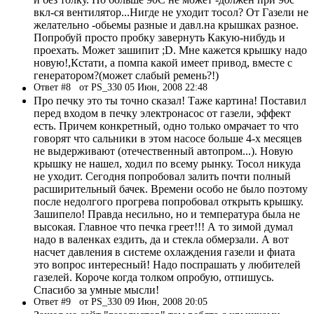
вкл-ся вентилятор...Нигде не уходит тосол? От Газели не
желательно -обьемы разные и давл.на крышках разное.
Попробуй просто пробку завернуть Какую-нибудь и
проехать. Может зашипит ;D. Мне кажется крышку надо
новую!,Кстати, а помпа какой имеет привод, вместе с
генератором?(может слабый ремень?!)
Ответ #8
от PS_330 05 Июн, 2008 22:48
Про печку это ты точно сказал! Таже картина! Поставил
перед входом в печку электронасос от газели, эффект
есть. Причем конкретный, одно только омрачает то что
говорят что сальники в этом насосе больше 4-х месяцев
не выдерживают (отечественный автопром...). Новую
крышку не нашел, ходил по всему рынку. Тосол никуда
не уходит. Сегодня попробовал залить почти полный
расширительный бачек. Времени особо не было поэтому
после недолгого прогрева попробовал открыть крышку.
Зашипело! Правда несильно, но и температура была не
высокая. Главное что печка греет!!! А то зимой думал
надо в валенках ездить, да и стекла обмерзали. А вот
насчет давления в системе охлаждения газели и фиата
это вопрос интересный! Надо поспрашать у любителей
газелей. Короче когда толком опробую, отпишусь.
Спасибо за умные мысли!
Ответ #9
от PS_330 09 Июн, 2008 20:05