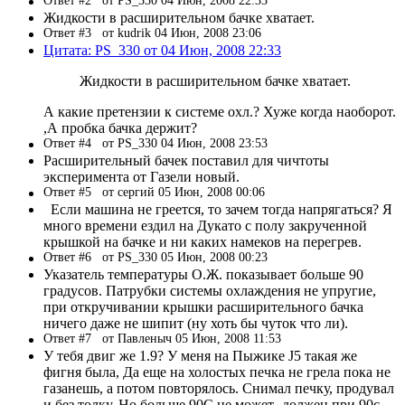
Ответ #2
от PS_330 04 Июн, 2008 22:33
Жидкости в расширительном бачке хватает.
Ответ #3
от kudrik 04 Июн, 2008 23:06
Цитата: PS_330 от 04 Июн, 2008 22:33
Жидкости в расширительном бачке хватает.
А какие претензии к системе охл.? Хуже когда наоборот.
,А пробка бачка держит?
Ответ #4
от PS_330 04 Июн, 2008 23:53
Расширительный бачек поставил для чичтоты
эксперимента от Газели новый.
Ответ #5
от сергий 05 Июн, 2008 00:06
Если машина не греется, то зачем тогда напрягаться? Я
много времени ездил на Дукато с полу закрученной
крышкой на бачке и ни каких намеков на перегрев.
Ответ #6
от PS_330 05 Июн, 2008 00:23
Указатель температуры О.Ж. показывает больше 90
градусов. Патрубки системы охлаждения не упругие,
при откручивании крышки расширительного бачка
ничего даже не шипит (ну хоть бы чуток что ли).
Ответ #7
от Павленыч 05 Июн, 2008 11:53
У тебя двиг же 1.9? У меня на Пыжике J5 такая же
фигня была, Да еще на холостых печка не грела пока не
газанешь, а потом повторялось. Снимал печку, продувал
и без толку. Но больше 90С не может -должен при 90с