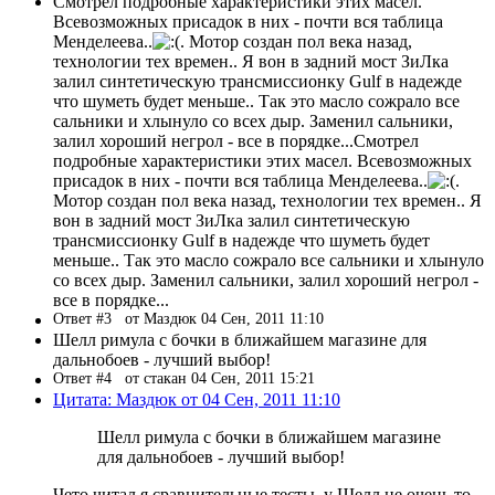
Смотрел подробные характеристики этих масел.
Всевозможных присадок в них - почти вся таблица
Менделеева..
. Мотор создан пол века назад,
технологии тех времен.. Я вон в задний мост ЗиЛка
залил синтетическую трансмиссионку Gulf в надежде
что шуметь будет меньше.. Так это масло сожрало все
сальники и хлынуло со всех дыр. Заменил сальники,
залил хороший негрол - все в порядке...Смотрел
подробные характеристики этих масел. Всевозможных
присадок в них - почти вся таблица Менделеева..
.
Мотор создан пол века назад, технологии тех времен.. Я
вон в задний мост ЗиЛка залил синтетическую
трансмиссионку Gulf в надежде что шуметь будет
меньше.. Так это масло сожрало все сальники и хлынуло
со всех дыр. Заменил сальники, залил хороший негрол -
все в порядке...
Ответ #3
от Маздюк 04 Сен, 2011 11:10
Шелл римула с бочки в ближайшем магазине для
дальнобоев - лучший выбор!
Ответ #4
от стакан 04 Сен, 2011 15:21
Цитата: Маздюк от 04 Сен, 2011 11:10
Шелл римула с бочки в ближайшем магазине
для дальнобоев - лучший выбор!
Чето читал я сравнительные тесты, у Шелл не очень то