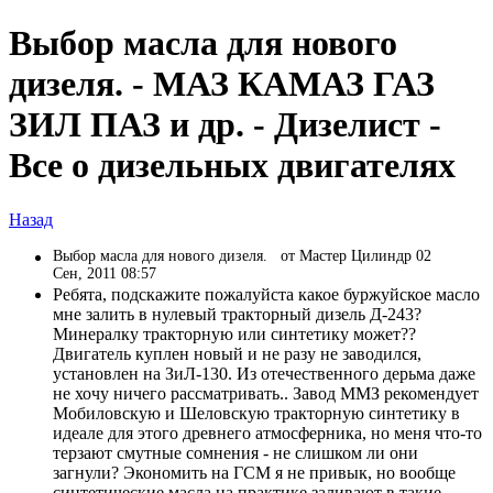
Выбор масла для нового
дизеля. - МАЗ КАМАЗ ГАЗ
ЗИЛ ПАЗ и др. - Дизелист -
Все о дизельных двигателях
Назад
Выбор масла для нового дизеля.
от Мастер Цилиндр 02
Сен, 2011 08:57
Ребята, подскажите пожалуйста какое буржуйское масло
мне залить в нулевый тракторный дизель Д-243?
Минералку тракторную или синтетику может??
Двигатель куплен новый и не разу не заводился,
установлен на ЗиЛ-130. Из отечественного дерьма даже
не хочу ничего рассматривать.. Завод ММЗ рекомендует
Мобиловскую и Шеловскую тракторную синтетику в
идеале для этого древнего атмосферника, но меня что-то
терзают смутные сомнения - не слишком ли они
загнули? Экономить на ГСМ я не привык, но вообще
синтетические масла на практике заливают в такие