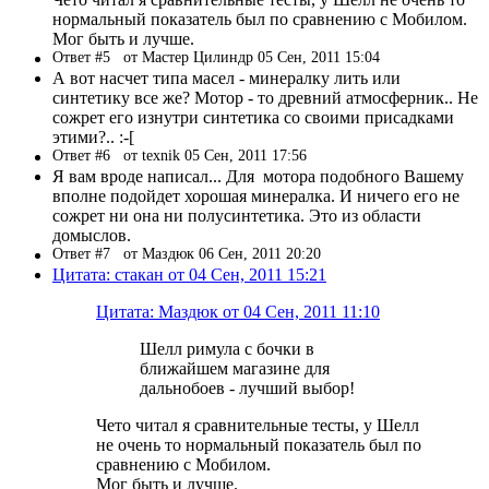
нормальный показатель был по сравнению с Мобилом.
Мог быть и лучше.
Ответ #5
от Мастер Цилиндр 05 Сен, 2011 15:04
А вот насчет типа масел - минералку лить или
синтетику все же? Мотор - то древний атмосферник.. Не
сожрет его изнутри синтетика со своими присадками
этими?.. :-[
Ответ #6
от texnik 05 Сен, 2011 17:56
Я вам вроде написал... Для мотора подобного Вашему
вполне подойдет хорошая минералка. И ничего его не
сожрет ни она ни полусинтетика. Это из области
домыслов.
Ответ #7
от Маздюк 06 Сен, 2011 20:20
Цитата: стакан от 04 Сен, 2011 15:21
Цитата: Маздюк от 04 Сен, 2011 11:10
Шелл римула с бочки в
ближайшем магазине для
дальнобоев - лучший выбор!
Чето читал я сравнительные тесты, у Шелл
не очень то нормальный показатель был по
сравнению с Мобилом.
Мог быть и лучше.