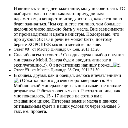
Извиняюсь за позднее зажигание, могу посоветовать ТС
выбирать масло не по каким-то причудливым
параметрам, а конкретно исходя из того, какое топливо
будет заливаться. Чем сернистее топливо, тем большее
щелочное число должно быть у масла. Вне зависимости
от производителя и цвета канистры. Подозреваю, что
про лукойл-ЭКТО и речи не может быть, поэтому
берите ХОРОШЕЕ масло и меняйте почаще.
Ответ #8
от Мастер Цилиндр 07 Сен, 2011 13:20
Спасибо всем за советы! Сегодня сделал выбор и купил
минералку Mobil. Завтра будем вводить аппарат в
эксплуатацию..:). О впечатлениях напишу позже...
.
Ответ #9
от Мастер Цилиндр 28 Сен, 2011 21:50
В общем, друзья, как и обещал, делюсь впечатлениями
Обкатка нового дизеля скоро завершается. На
Мобиловской минералке дизель показывает не плохие
результаты. Работает очень мягко. Расход топлива, как
мне показалось, 15 - 17 литров на сотню км в
смешанном цикле. Интервал замены масла в движке
оптимальным будет в наших условиях через каждые 5
тыс. км. пробега.