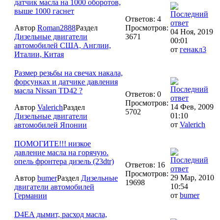
датчик масла на 1000 оборотов,
выше 1000 гаснет
Ответов: 4
Автор
Roman2888
Раздел
Просмотров:
04 Ноя, 2019
Дизельные двигатели
3671
00:01
автомобилей США, Англии,
от
генакл3
Италии, Китая
Размер резьбы на свечах накала,
форсунках и датчике давления
масла Nissan TD42 ?
Ответов: 0
Просмотров:
14 Фев, 2009
Автор
Valerich
Раздел
5702
01:10
Дизельные двигатели
от
Valerich
автомобилей Японии
ПОМОГИТЕ!!! низкое
давление масла на горячую.
опель фронтера дизель (23dtr)
Ответов: 16
Просмотров:
29 Мар, 2010
Автор
bumer
Раздел
Дизельные
19698
10:54
двигатели автомобилей
от
bumer
Германии
D4EA дымит, расход масла,