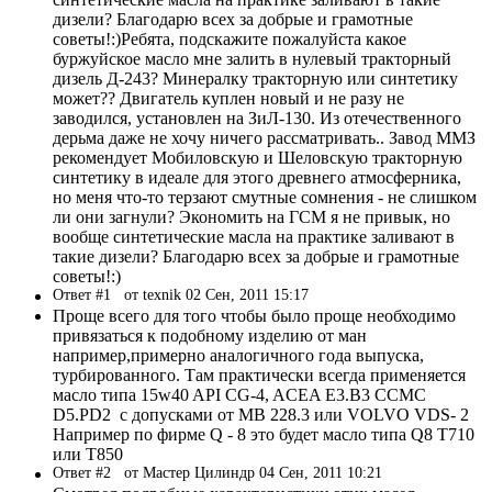
дизели? Благодарю всех за добрые и грамотные
советы!:)Ребята, подскажите пожалуйста какое
буржуйское масло мне залить в нулевый тракторный
дизель Д-243? Минералку тракторную или синтетику
может?? Двигатель куплен новый и не разу не
заводился, установлен на ЗиЛ-130. Из отечественного
дерьма даже не хочу ничего рассматривать.. Завод ММЗ
рекомендует Мобиловскую и Шеловскую тракторную
синтетику в идеале для этого древнего атмосферника,
но меня что-то терзают смутные сомнения - не слишком
ли они загнули? Экономить на ГСМ я не привык, но
вообще синтетические масла на практике заливают в
такие дизели? Благодарю всех за добрые и грамотные
советы!:)
Ответ #1
от texnik 02 Сен, 2011 15:17
Проще всего для того чтобы было проще необходимо
привязаться к подобному изделию от ман
например,примерно аналогичного года выпуска,
турбированного. Там практически всегда применяется
масло типа 15w40 API CG-4, ACEA E3.B3 CCMC
D5.PD2 с допусками от MB 228.3 или VOLVO VDS- 2
Например по фирме Q - 8 это будет масло типа Q8 T710
или T850
Ответ #2
от Мастер Цилиндр 04 Сен, 2011 10:21