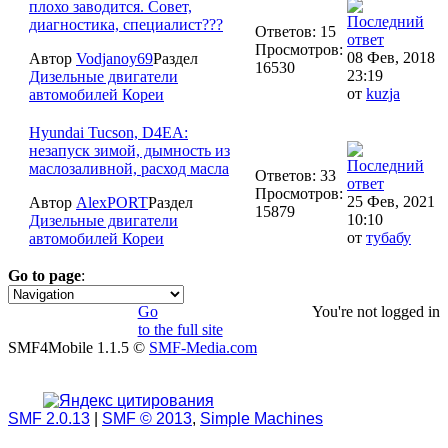
плохо заводится. Совет,
диагностика, специалист???
Ответов: 15
Просмотров:
08 Фев, 2018
Автор
Vodjanoy69
Раздел
16530
23:19
Дизельные двигатели
от
kuzja
автомобилей Кореи
Hyundai Tucson, D4EA:
незапуск зимой, дымность из
маслозаливной, расход масла
Ответов: 33
Просмотров:
25 Фев, 2021
Автор
AlexPORT
Раздел
15879
10:10
Дизельные двигатели
от
тубабу
автомобилей Кореи
Go to page
:
1
Go
You're not logged in
to the full site
SMF4Mobile 1.1.5 ©
SMF-Media.com
SMF 2.0.13
|
SMF © 2013
,
Simple Machines