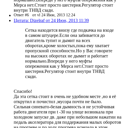
Мерса нет.Стоит просто шестерня.Регулятор стоит
внутри ТНВД сзади.
Ответ #6
от vl 24 Июн, 2013 12:24
Цитата: Dizelraf от 24 Июн, 2013 11:39
Сетка находится внизу где подкачка на входе
в самом штуцере.Если она забивается до
двигатель тупит и дымит на всех
оборотах,кроме холостых,пока ему хватает
пропускной способности.Но у Вас говорите
на высоких оборотах не дымит и работает
нормально.Впереди у него муфты
опережения как у Мерса нет.Стоит просто
шестерня.Регулятор стоит внутри ТНВД
сзади.
Спасибо!
Да эта сетка стоит в очень не удобном месте ,но я её
открутил и почистил ,мусора почти не было.
Сильная синевато-белая дымность и не устойчивая
работа двигателя при t -30 на улице возникала при
холодном запуске дв. даже при небольшом нажатии на
педаль акселератора для поддержания малых оборотов
на прогреве и по ходу прогрева исчезала в этом