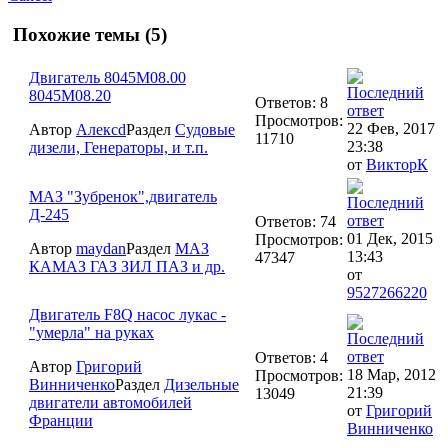
Похожие темы (5)
Двигатель 8045M08.00
8045M08.20
Ответов: 8
Просмотров:
22 Фев, 2017
Автор
Алексd
Раздел
Судовые
11710
23:38
дизели, Генераторы, и т.п.
от
ВикторК
МАЗ "Зубренок",двигатель
Д-245
Ответов: 74
01 Дек, 2015
Просмотров:
Автор
maydan
Раздел
МАЗ
13:43
47347
КАМАЗ ГАЗ ЗИЛ ПАЗ и др.
от
9527266220
Двигатель F8Q насос лукас -
"умерла" на руках
Ответов: 4
Автор
Григорий
18 Мар, 2012
Просмотров:
Винниченко
Раздел
Дизельные
21:39
13049
двигатели автомобилей
от
Григорий
Франции
Винниченко