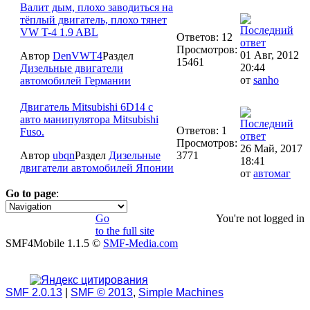
Валит дым, плохо заводиться на
тёплый двигатель, плохо тянет
VW T-4 1.9 ABL
Ответов: 12
Просмотров:
01 Авг, 2012
Автор
DenVWT4
Раздел
15461
20:44
Дизельные двигатели
от
sanho
автомобилей Германии
Двигатель Mitsubishi 6D14 с
авто манипулятора Mitsubishi
Ответов: 1
Fuso.
Просмотров:
26 Май, 2017
Автор
ubqn
Раздел
Дизельные
3771
18:41
двигатели автомобилей Японии
от
автомаг
Go to page
:
1
Go
You're not logged in
to the full site
SMF4Mobile 1.1.5 ©
SMF-Media.com
SMF 2.0.13
|
SMF © 2013
,
Simple Machines