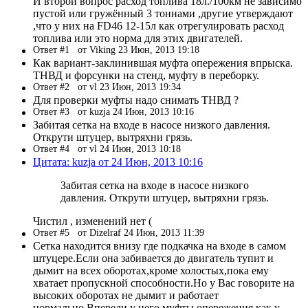
И второй вопрос расход топлива 18л./100км не зависимо
пустой или гружённый 3 тоннами ,другие утверждают
,что у них на FD46 12-15л как отрегулировать расход
топлива или это норма для этих двигателей.
Ответ #1
от Viking 23 Июн, 2013 19:18
Как вариант-заклинившая муфта опережения впрыска.
ТНВД и форсунки на стенд, муфту в переборку.
Ответ #2
от vl 23 Июн, 2013 19:34
Для проверки муфты надо снимать ТНВД ?
Ответ #3
от kuzja 24 Июн, 2013 10:16
Забитая сетка на входе в насосе низкого давления.
Открути штуцер, вытряхни грязь.
Ответ #4
от vl 24 Июн, 2013 10:18
Цитата: kuzja от 24 Июн, 2013 10:16
Забитая сетка на входе в насосе низкого
давления. Открути штуцер, вытряхни грязь.
Чистил , изменений нет (
Ответ #5
от Dizelraf 24 Июн, 2013 11:39
Сетка находится внизу где подкачка на входе в самом
штуцере.Если она забивается до двигатель тупит и
дымит на всех оборотах,кроме холостых,пока ему
хватает пропускной способности.Но у Вас говорите на
высоких оборотах не дымит и работает
нормально.Впереди у него муфты опережения как у