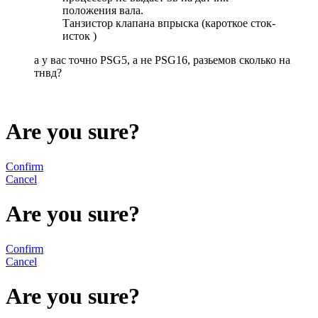
положения вала.
Танзистор клапана впрыска (кароткое сток-
исток )
а у вас точно PSG5, а не PSG16, разьемов сколько на
тнвд?
Are you sure?
Confirm
Cancel
Are you sure?
Confirm
Cancel
Are you sure?