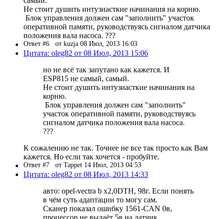
самый.
Не стоит душить интузиасткие начинания на корню.
Блок управления должен сам "заполнить" участок
оперативной памяти, руководствуясь сигналом датчика
положения вала насоса. ???
Ответ #6
от kuzja 08 Июл, 2013 16:03
Цитата: oleg82 от 08 Июл, 2013 15:06
но не всё так запутано как кажется. И
ESP815 не самый, самый.
Не стоит душить интузиасткие начинания на
корню.
Блок управления должен сам "заполнить"
участок оперативной памяти, руководствуясь
сигналом датчика положения вала насоса.
???
К сожалению не так. Точнее не все так просто как Вам
кажется. Но если так хочется - пробуйте.
Ответ #7
от Tappet 14 Июл, 2013 04:53
Цитата: oleg82 от 08 Июл, 2013 14:33
авто: opel-vectra b x2,0DTH, 98г. Если понять
в чём суть адаптации то могу сам.
Сканер показал ошибку 1561-CAN 0в,
процессор не выдаёт 5в на датчик