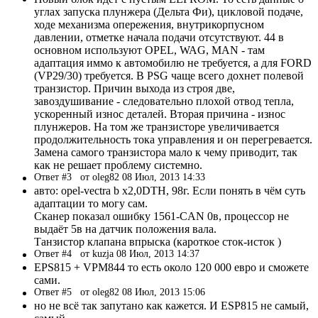
углах запуска плунжера (Дельта Фи), цикловой подаче,
ходе механизма опережения, внутрикорпусном
давлении, отметке начала подачи отсутствуют. 44 в
основном используют OPEL, WAG, MAN - там
адаптация иммо к автомобилю не требуется, а для FORD
(VP29/30) требуется. В PSG чаще всего дохнет полевой
транзистор. Причин выхода из строя две,
завоздушивание - следовательно плохой отвод тепла,
ускоренный износ деталей. Вторая причина - износ
плунжеров. На том же транзисторе увеличивается
продолжительность тока управления и он перегревается.
Замена самого транзистора мало к чему приводит, так
как не решает проблему системно.
Ответ #3
от oleg82 08 Июл, 2013 14:33
авто: opel-vectra b x2,0DTH, 98г. Если понять в чём суть
адаптации то могу сам.
Сканер показал ошибку 1561-CAN 0в, процессор не
выдаёт 5в на датчик положения вала.
Танзистор клапана впрыска (кароткое сток-исток )
Ответ #4
от kuzja 08 Июл, 2013 14:37
EPS815 + VPM844 то есть около 120 000 евро и сможете
сами.
Ответ #5
от oleg82 08 Июл, 2013 15:06
но не всё так запутано как кажется. И ESP815 не самый,