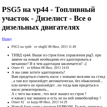
PSG5 на vp44 - Топливный
участок - Дизелист - Все о
дизельных двигателях
Назад
PSG5 на vp44
от oleg82 08 Июл, 2013 11:49
ТНВД vp44. Выше из строя блок управления psg5. при
замене на новый необходимо его адоптировать к
механике? И в чем адаптация заключается? :-[
Ответ #1
от k0ldun 08 Июл, 2013 14:01
А вы сами хотите адаптировать?
Вам придеться ставить насос с новыми мозгами на стэнд
, а там все произойдет автоматически, без обьяснений...
или ничего не произойдет , но тогда вам придеться и
насос ремонтировать...
А с чего вы взяли , что мозг вышел из строя ?
и какая у вас машина и есть ли на ней иммобилайзер ?
Ответ #2
от kuzja 08 Июл, 2013 14:29
Новый блок идет с пустым EEPROM. То есть данные о