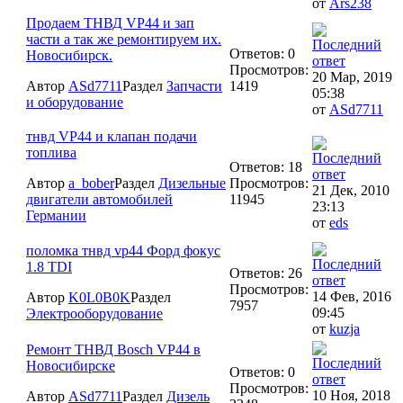
от
Ars238
Продаем ТНВД VP44 и зап
части а так же ремонтируем их.
Ответов: 0
Новосибирск.
Просмотров:
20 Мар, 2019
Автор
ASd7711
Раздел
Запчасти
1419
05:38
и оборудование
от
ASd7711
тнвд VP44 и клапан подачи
топлива
Ответов: 18
Автор
a_bober
Раздел
Дизельные
Просмотров:
21 Дек, 2010
двигатели автомобилей
11945
23:13
Германии
от
eds
поломка тнвд vp44 Форд фокус
1.8 TDI
Ответов: 26
Просмотров:
14 Фев, 2016
Автор
K0L0B0K
Раздел
7957
09:45
Электрооборудование
от
kuzja
Ремонт ТНВД Bosch VP44 в
Новосибирске
Ответов: 0
Просмотров:
10 Ноя, 2018
Автор
ASd7711
Раздел
Дизель