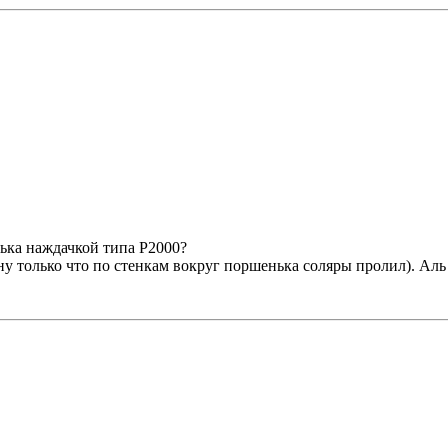
нька наждачкой типа P2000?
(ну только что по стенкам вокруг поршенька соляры пролил). Ал