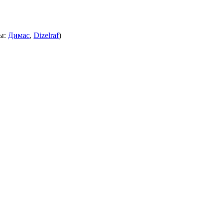
ы:
Димас
,
Dizelraf
)