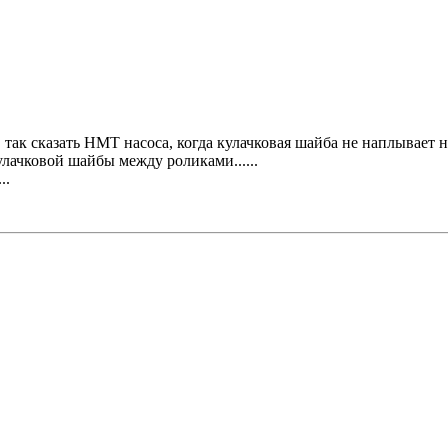
 в так сказать НМТ насоса, когда кулачковая шайба не наплывает
улачковой шайбы между роликами......
..