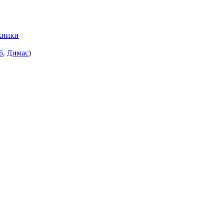
хники
6
,
Димас
)