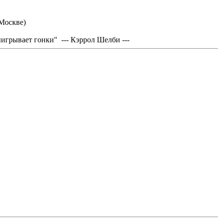
 Москве)
грывает гонки" --- Кэррол Шелби ---