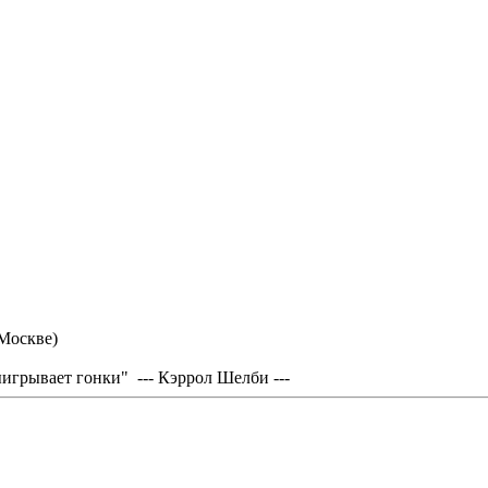
 Москве)
грывает гонки" --- Кэррол Шелби ---