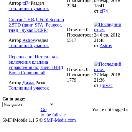
Просмотров:
09 Мар, 2018
Автор
td74
Раздел
2264
18:41
Топливный участок
от
td74
Снятие ТНВД. Ford Scorpio
2.5TD (двиг. SFA, Peugeot,
Ответов: 0
тнвд - лукас DCPR)
Просмотров:
24 Фев, 2012
Автор
Astrov
Раздел
5517
21:48
Топливный участок
от
Astrov
Перенесено: Нет сигнала
включения клапана
управления подачей ТНВД
Ответов: 0
Borsh Common rail
Просмотров:
27 Мар, 2018
1779
21:36
Автор
Димас
Раздел
от
Димас
Топливный участок
Go to page
:
1
Go
You're not logged in
to the full site
SMF4Mobile 1.1.5 ©
SMF-Media.com