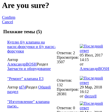
Are you sure?
Confirm
Cancel
Похожие темы (5)
Куплю б/у клапана на
насос-форсунки и б/у насос-
форсунки
Ответов: 2
05 Июл, 2017
Просмотров:
Автор
14:15
3507
АлександрBOSH
Раздел
от
Запчасти и оборудование
АлександрBOSH
"Ремонт" клапана E3
Ответов:
132
Автор
td74
Раздел
Общий
29 Мар, 2018
Просмотров:
раздел
16:12
28381
от
diezzell
"Изготовление" клапана
пьезо..
Ответов: 0