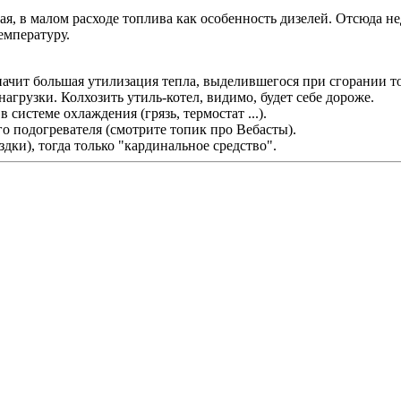
я, в малом расходе топлива как особенность дизелей. Отсюда не
емпературу.
начит большая утилизация тепла, выделившегося при сгорании т
агрузки. Колхозить утиль-котел, видимо, будет себе дороже.
 системе охлаждения (грязь, термостат ...).
о подогревателя (смотрите топик про Вебасты).
здки), тогда только "кардинальное средство".