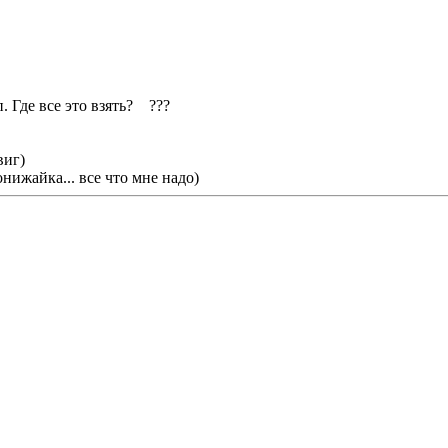
. Где все это взять? ???
виг)
нижайка... все что мне надо)