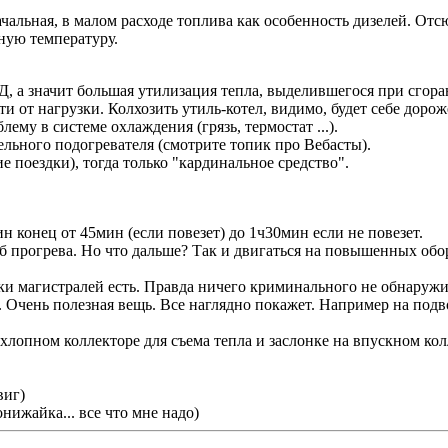
альная, в малом расходе топлива как особенность дизелей. Отсю
ную температуру.
, а значит большая утилизация тепла, выделившегося при сгора
 от нагрузки. Колхозить утиль-котел, видимо, будет себе дорож
лему в системе охлаждения (грязь, термостат ...).
ельного подогревателя (смотрите топик про Вебасты).
е поездки), тогда только "кардинальное средство".
н конец от 45мин (если повезет) до 1ч30мин если не повезет.
 прогрева. Но что дальше? Так и двигаться на повышенных обо
и магистралей есть. Правда ничего криминального не обнаружи
. Очень полезная вещь. Все наглядно покажет. Например на под
хлопном коллекторе для съема тепла и заслонке на впускном кол
виг)
нижайка... все что мне надо)