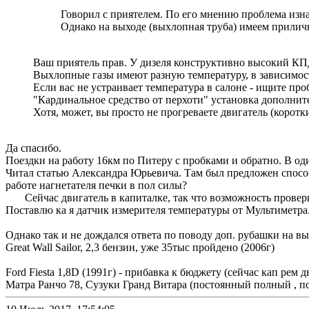
Говорил с приятелем. По его мнению проблема изнач
Однако на выходе (выхлопная труба) имеем прилич
Ваш приятель прав. У дизеля конструктивно высокий КПД
Выхлопные газы имеют разную температуру, в зависимости
Если вас не устраивает температура в салоне - ищите проб
"Кардинальное средство от перхоти" установка дополнит
Хотя, может, вы просто не прогреваете двигатель (коротки
Да спасибо.
Поездки на работу 16км по Питеру с пробками и обратно. В оди
Читал статью Александра Юрьевича. Там был предложен способ
работе нагнетателя печки в пол силы?
Сейчас двигатель в капиталке, так что возможность проверк
Поставлю ка я датчик измерителя температуры от Мультиметра
Однако так и не дождался ответа по поводу доп. рубашки на вы
Great Wall Sailor, 2,3 бензин, уже 35тыс пройдено (2006г)
Ford Fiesta 1,8D (1991г) - прибавка к бюджету (сейчас кап рем д
Матра Ранчо 78, Сузуки Гранд Витара (постоянный полный , по