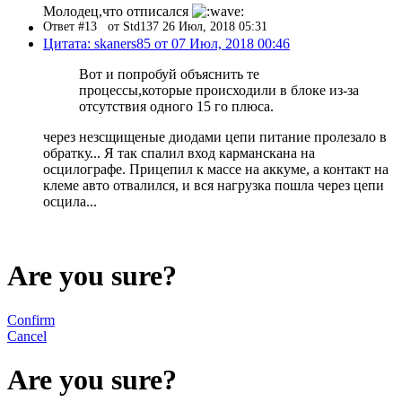
Молодец,что отписался
Ответ #13
от Std137 26 Июл, 2018 05:31
Цитата: skaners85 от 07 Июл, 2018 00:46
Вот и попробуй объяснить те
процессы,которые происходили в блоке из-за
отсутствия одного 15 го плюса.
через незсщищеные диодами цепи питание пролезало в
обратку... Я так спалил вход карманскана на
осцилографе. Прицепил к массе на аккуме, а контакт на
клеме авто отвалился, и вся нагрузка пошла через цепи
осцила...
Are you sure?
Confirm
Cancel
Are you sure?