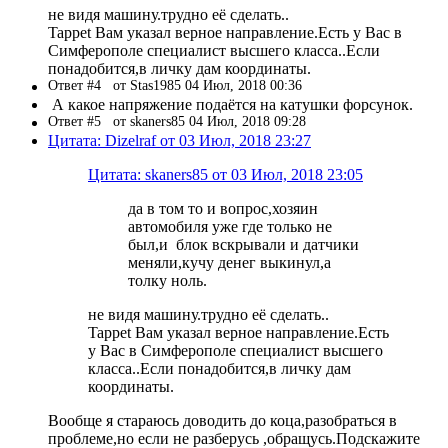
не видя машину.трудно её сделать..
Tappet Вам указал верное направление.Есть у Вас в
Симферополе специалист высшего класса..Если
понадобится,в личку дам координаты.
Ответ #4
от Stas1985 04 Июл, 2018 00:36
А какое напряжение подаётся на катушки форсунок.
Ответ #5
от skaners85 04 Июл, 2018 09:28
Цитата: Dizelraf от 03 Июл, 2018 23:27
Цитата: skaners85 от 03 Июл, 2018 23:05
да в том то и вопрос,хозяин
автомобиля уже где только не
был,и блок вскрывали и датчики
меняли,кучу денег выкинул,а
толку ноль.
не видя машину.трудно её сделать..
Tappet Вам указал верное направление.Есть
у Вас в Симферополе специалист высшего
класса..Если понадобится,в личку дам
координаты.
Вообще я стараюсь доводить до коца,разобраться в
проблеме,но если не разберусь ,обращусь.Подскажите