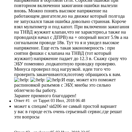
напряжении в бортовой сети. Сбросив ошибки при
повторном включении зажигания ошибки вылезли
вновь. Можно понять высокое напряжение на
работающем двигателе,но на движке который полгода
не запускался такая ошибка довольно странная. Короче
взял мультиметр и под капот. При включении зажигания
на ТНВД жужжит клапан,что не характерно,а также на
проводах(я начал с ДПРВ) на + опорный висит 5.9в а на
сигнальном проводе 18в. Тут то я и увидел высокое
напряжение. Еще есть такая закономерность : при
снятии фишки с клапана на ТНВД (тот который
жужжит) напряжение падает до 12.3 в. Скажу сразу что
ЭБУ поменяно ,подкапотную проводку проверяю.
Минуса проверил под нагрузкой. идеи того что
проверить заканчиваются,поэтому обращаюсь к вам.
И еще, может кто поможет
распиновкой разъемов с ЭБУ, мнебы это сильно
облегчело бы работу.
Заранее примного благодарен!
Ответ #1
от Tappet 03 Июл, 2018 06:48
может к спецам? sid206 не самый простой вариант
у вас в городе есть очень серьезный сервис,где решат
эти вопросы