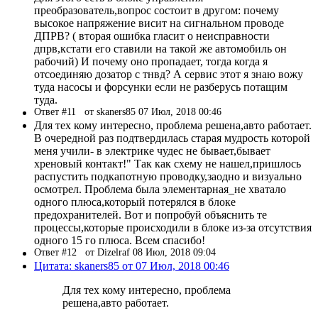
преобразователь,вопрос состоит в другом: почему
высокое напряжение висит на сигнальном проводе
ДПРВ? ( вторая ошибка гласит о неисправности
дпрв,кстати его ставили на такой же автомобиль он
рабочий) И почему оно пропадает, тогда когда я
отсоединяю дозатор с тнвд? А сервис этот я знаю вожу
туда насосы и форсунки если не разберусь потащим
туда.
Ответ #11
от skaners85 07 Июл, 2018 00:46
Для тех кому интересно, проблема решена,авто работает.
В очередной раз подтвердилась старая мудрость которой
меня учили- в электрике чудес не бывает,бывает
хреновый контакт!" Так как схему не нашел,пришлось
распустить подкапотную проводку,заодно и визуально
осмотрел. Проблема была элементарная_не хватало
одного плюса,который потерялся в блоке
предохранителей. Вот и попробуй объяснить те
процессы,которые происходили в блоке из-за отсутствия
одного 15 го плюса. Всем спасибо!
Ответ #12
от Dizelraf 08 Июл, 2018 09:04
Цитата: skaners85 от 07 Июл, 2018 00:46
Для тех кому интересно, проблема
решена,авто работает.