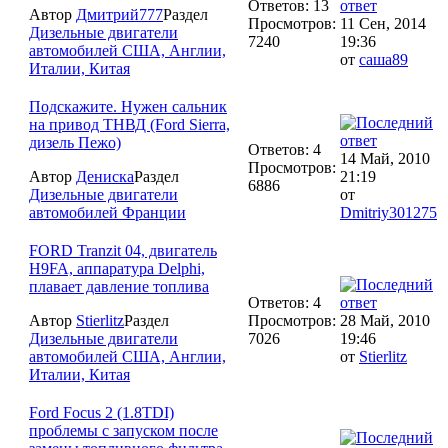
Ответов: 13
Автор
Дмитрий777
Раздел
Просмотров:
11 Сен, 2014
Дизельные двигатели
7240
19:36
автомобилей США, Англии,
от
саша89
Италии, Китая
Подскажите. Нужен сальник
на привод ТНВД (Ford Sierra,
дизель Пежо)
Ответов: 4
14 Май, 2010
Просмотров:
Автор
Дениска
Раздел
21:19
6886
Дизельные двигатели
от
автомобилей Франции
Dmitriy301275
FORD Tranzit 04, двигатель
H9FA, аппаратура Delphi,
плавает давление топлива
Ответов: 4
Автор
Stierlitz
Раздел
Просмотров:
28 Май, 2010
Дизельные двигатели
7026
19:46
автомобилей США, Англии,
от
Stierlitz
Италии, Китая
Ford Focus 2 (1.8TDI)
проблемы с запуском после