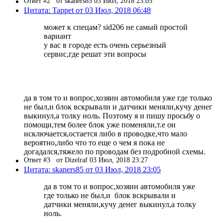
Ответ #2
от skaners85 03 Июл, 2018 23:05
Цитата: Tappet от 03 Июл, 2018 06:48
может к спецам? sid206 не самый простой
вариант
у вас в городе есть очень серьезный
сервис,где решат эти вопросы
да в том то и вопрос,хозяин автомобиля уже где только
не был,и блок вскрывали и датчики меняли,кучу денег
выкинул,а толку ноль. Поэтому я и пишу просьбу о
помощи,тем более блок уже поменяли,т.е он
исключается,остается либо в проводке,что мало
вероятно,либо что то еще о чем я пока не
догадался,тяжело по проводам без подробной схемы.
Ответ #3
от Dizelraf 03 Июл, 2018 23:27
Цитата: skaners85 от 03 Июл, 2018 23:05
да в том то и вопрос,хозяин автомобиля уже
где только не был,и блок вскрывали и
датчики меняли,кучу денег выкинул,а толку
ноль.