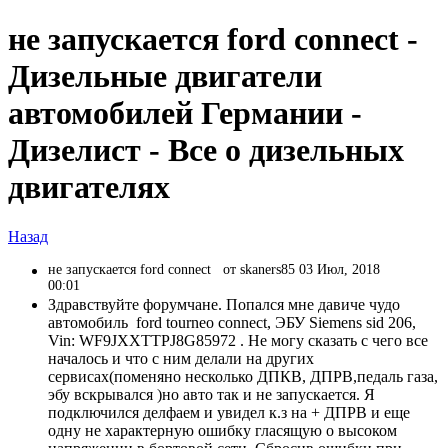
не запускается ford connect -
Дизельные двигатели
автомобилей Германии -
Дизелист - Все о дизельных
двигателях
Назад
не запускается ford connect
от skaners85 03 Июл, 2018
00:01
Здравствуйте форумчане. Попался мне давиче чудо
автомобиль ford tourneo connect, ЭБУ Siemens sid 206,
Vin: WF9JXXTTPJ8G85972 . Не могу сказать с чего все
началось и что с ним делали на других
сервисах(поменяно несколько ДПКВ, ДПРВ,педаль газа,
эбу вскрывался )но авто так и не запускается. Я
подключился делфаем и увидел к.з на + ДПРВ и еще
одну не характерную ошибку гласящую о высоком