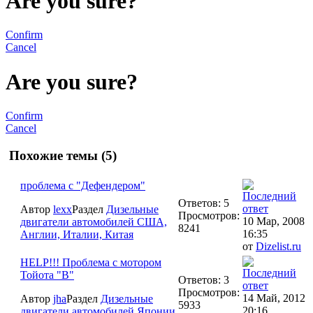
Are you sure?
Confirm
Cancel
Are you sure?
Confirm
Cancel
Похожие темы (5)
проблема с "Дефендером"
Ответов: 5
Автор
lexx
Раздел
Дизельные
Просмотров:
10 Мар, 2008
двигатели автомобилей США,
8241
16:35
Англии, Италии, Китая
от
Dizelist.ru
HELP!!! Проблема с мотором
Тойота "В"
Ответов: 3
Просмотров:
14 Май, 2012
Автор
jha
Раздел
Дизельные
5933
20:16
двигатели автомобилей Японии