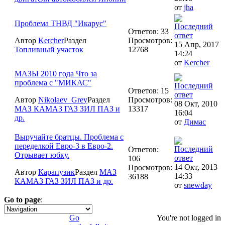
от
jha
Проблема ТНВД "Икарус"
Ответов: 33
Автор
Kercher
Раздел
Просмотров:
15 Апр, 2017
Топливный участок
12768
14:24
от
Kercher
МАЗЫ 2010 года Что за
проблема с "МИКАС"
Ответов: 15
Автор
Nikolaev_Grey
Раздел
Просмотров:
08 Окт, 2010
МАЗ КАМАЗ ГАЗ ЗИЛ ПАЗ и
13317
16:04
др.
от
Димас
Выручайте братцы. Проблема с
переделкой Евро-3 в Евро-2.
Ответов:
Отрывает юбку.
106
14 Окт, 2013
Просмотров:
Автор
Карапузик
Раздел
МАЗ
14:33
36188
КАМАЗ ГАЗ ЗИЛ ПАЗ и др.
от
snewday
Go to page
:
1
Go
You're not logged in