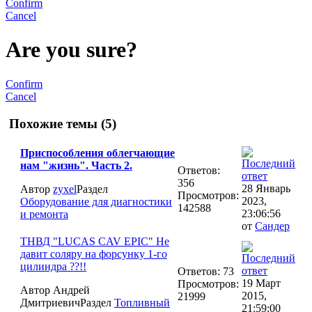
Confirm
Cancel
Are you sure?
Confirm
Cancel
Похожие темы (5)
Приспособления облегчающие
нам "жизнь". Часть 2.
Ответов:
356
28 Январь
Автор
zyxel
Раздел
Просмотров:
2023,
Оборудование для диагностики
142588
23:06:56
и ремонта
от
Сандер
ТНВД "LUCAS CAV EPIC" Не
давит соляру на форсунку 1-го
цилиндра ??!!
Ответов: 73
19 Март
Просмотров:
Автор Андрей
2015,
21999
Дмитриевич
Раздел
Топливный
21:59:00