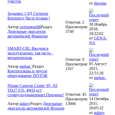
участок
от
dieselas
Задымил 1,9Д Ситроен
Берлинго Часть вторая !
Ответов: 2
30 Ноябрь
Автор
ситромон68
Раздел
Просмотров:
2018,
Дизельные двигатели
3749
18:22:02
автомобилей Франции
от
GENA-
NA
SMART-CRI. Вводим в
эксплуатацию. 1ая часть -
механическая.
Ответов: 0
05 Август
Просмотров:
Автор
mehan_
Раздел
2021,
1107
Контроллеры и другое
22:51:26
оборудование ПОТОК
от
mehan_
Nissan Caravan Cruise '95, AT,
TD27 ETi, 4WD,ест
Ответов: 45
соляру,поддымливает.Причина?
14 Октябрь
Просмотров:
2011,
Автор
galaxy
Раздел
Дизельные
13066
20:05:32
двигатели автомобилей Японии
от
galaxy