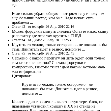
присутствуют на данном авто - дымность, тяга, запуск и
т.д.
Если сильно убрать общую - потеряем тягу и получим
еще больший расход, чем был. Надо искать суть
проблемы ...
Ответ #3
от tedtopliv 26 Апр, 2010 22:16
Может, форсунки глянуть сначала? Оставте мыло, скину
распечатку где чего там крутить в ТНВД
Ответ #4
от Димас 26 Апр, 2010 22:24
Крутить то можно, только осторожно - не появилась бы
тема: Двигатель идет в разнос, помогите ...
Ответ #5
от tedtopliv 26 Апр, 2010 22:45
Серьезно, с какого перепугу он лить будет, если только
там кто-то не полазил? Сначала форсунки и
компрессию, тянет-не тянет? дым какой? Хотя-бы мал-
мал информации
Цитировать
Крутить то можно, только осторожно - не
появилась бы тема: Двигатель идет в разнос,
помогите ...
Коллега один так сделал - вылез шатун через блок, не
правильно установил крышку и ХХ на стенде не
проверил. Всю жизнь топливщиком проработал, ни