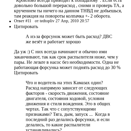
"Кроилово всегда приводит к попадалову". Если есть
довольно большой перерасход , сними и проверь ТА, а
кручением ты ничего на данном ТНВД не добьешься,
там реакция на повороты колпачка +- 2 оборота.
Ответ #11
от tedtopliv 27 Апр, 2010 20:57
Цитировать
А из-за форсунок может быть расход? ДВС
же везёт и работает хорошо
Да уж :) С них всегда начинают и обычно ими
заканчивают, так как срок распылителя ниже, чем у
пары. Не лезьте в насос без необходимости. Одна не
работающая форсунка может поднять расход до 30 %
Цитировать
Что и водитель на этих Камазах один?
Расход напрямую зависит от следующих
факторов - скорость движения, состояние
двигателя, состояния ходовой, условия
движения и стиля вождения. Это в общих
чертах. Так что с сопутствующими
признаками? Тяга, дым, запуск ... Когда в
последний раз делались форсунки, и если
делались, то какие распылители
устанавливались?