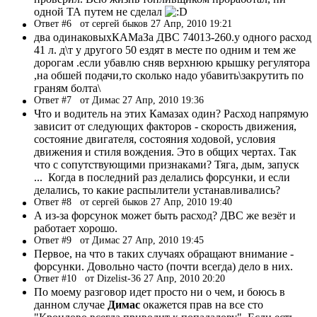
одной ТА путем не сделал
Ответ #6
от сергей быков 27 Апр, 2010 19:21
два одинаковыхКАМаЗа ДВС 74013-260.у одного расход
41 л. д\т у другого 50 ездят в месте по одним и тем же
дорогам .если убавлю сняв верхнюю крышку регулятора
,на обшей подачи,то сколько надо убавить\закрутить по
граням болта\
Ответ #7
от Димас 27 Апр, 2010 19:36
Что и водитель на этих Камазах один? Расход напрямую
зависит от следующих факторов - скорость движения,
состояние двигателя, состояния ходовой, условия
движения и стиля вождения. Это в общих чертах. Так
что с сопутствующими признаками? Тяга, дым, запуск
... Когда в последний раз делались форсунки, и если
делались, то какие распылители устанавливались?
Ответ #8
от сергей быков 27 Апр, 2010 19:40
А из-за форсунок может быть расход? ДВС же везёт и
работает хорошо.
Ответ #9
от Димас 27 Апр, 2010 19:45
Первое, на что в таких случаях обращают внимание -
форсунки. Довольно часто (почти всегда) дело в них.
Ответ #10
от Dizelist-36 27 Апр, 2010 20:20
По моему разговор идет просто ни о чем, и боюсь в
данном случае
Димас
окажется прав на все сто