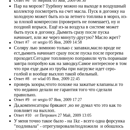
Ответ #6
от Мерник 05 Янв, 2009 06:30
Пар на морозе? Турбину можно на выходе в воздушный
коллектор посмотреть на счет масла. Пуск в догонку на
холодную может быть из-за летнего топлива в мороз, из-
за плохой компрессии (проверить не помешает), ну и
поздний впрыск. Ещё из-за воздуха в системе может
быть пуск в догонку. Дымить сразу после пуска
начинает, или же через минуту-другую? Масло жрет?
Ответ #7
от sergio 05 Янв, 2009 14:58
Соляру лью зимнюю только с запавки,масло вроде не
ест,дымить начинает сразу после пуска после прогрева
проходит.Сегодне топливную поправили чуть пораньше
завтра попробую как на заводку.Самое интересное в том
что при езде дым из трубы при нагрузке идет серо-
голбой и вообще выхлоп такой обильный.
Ответ #8
от wlad 05 Янв, 2009 22:45
проверь зазоры,чтото похоже на зажатые клапаны.и то
что недавно делали не гарантия того что сделали
правильно.
Ответ #9
от sergio 07 Янв, 2009 17:27
Да,компенсаторы брякают ,но не думал что это как то
повлияет на выхлоп.
Ответ #10
от Петрович 27 Май, 2009 13:05
У меня точно такое было - на 1kz - всего одна форсунка
"подливала" - отрегулировали/подложили и обошлось