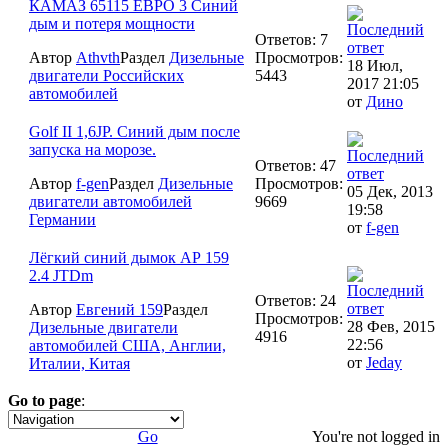
КАМАЗ 65115 ЕВРО 3 Синий
дым и потеря мощности
Ответов: 7
Автор
Athvth
Раздел
Дизельные
Просмотров:
18 Июл,
двигатели Российских
5443
2017 21:05
автомобилей
от
Дино
Golf II 1,6JP. Синий дым после
запуска на морозе.
Ответов: 47
Автор
f-gen
Раздел
Дизельные
Просмотров:
05 Дек, 2013
двигатели автомобилей
9669
19:58
Германии
от
f-gen
Лёгкий синий дымок АР 159
2.4 JTDm
Ответов: 24
Автор
Евгений 159
Раздел
Просмотров:
28 Фев, 2015
Дизельные двигатели
4916
22:56
автомобилей США, Англии,
от
Jeday
Италии, Китая
Go to page
:
1
Go
You're not logged in