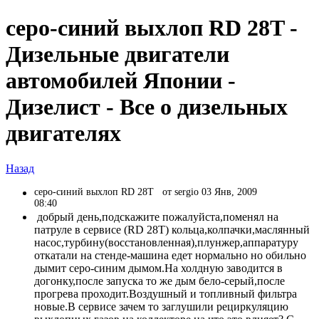
серо-синий выхлоп RD 28T -
Дизельные двигатели
автомобилей Японии -
Дизелист - Все о дизельных
двигателях
Назад
серо-синий выхлоп RD 28T
от sergio 03 Янв, 2009
08:40
добрый день,подскажите пожалуйста,поменял на
патруле в сервисе (RD 28T) кольца,колпачки,маслянный
насос,турбину(восстановленная),плунжер,аппаратуру
откатали на стенде-машина едет нормально но обильно
дымит серо-синим дымом.На холдную заводится в
догонку,после запуска то же дым бело-серый,после
прогрева проходит.Воздушный и топливный фильтра
новые.В сервисе зачем то заглушили рециркуляцию