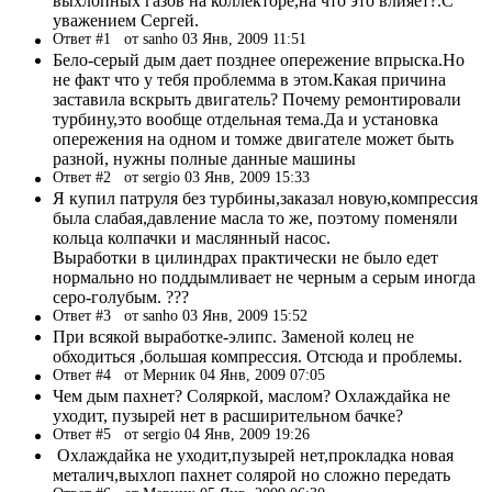
выхлопных газов на коллекторе,на что это влияет?.С
уважением Сергей.
Ответ #1
от sanho 03 Янв, 2009 11:51
Бело-серый дым дает позднее опережение впрыска.Но
не факт что у тебя проблемма в этом.Какая причина
заставила вскрыть двигатель? Почему ремонтировали
турбину,это вообще отдельная тема.Да и установка
опережения на одном и томже двигателе может быть
разной, нужны полные данные машины
Ответ #2
от sergio 03 Янв, 2009 15:33
Я купил патруля без турбины,заказал новую,компрессия
была слабая,давление масла то же, поэтому поменяли
кольца колпачки и маслянный насос.
Выработки в цилиндрах практически не было едет
нормально но поддымливает не черным а серым иногда
серо-голубым. ???
Ответ #3
от sanho 03 Янв, 2009 15:52
При всякой выработке-элипс. Заменой колец не
обходиться ,большая компрессия. Отсюда и проблемы.
Ответ #4
от Мерник 04 Янв, 2009 07:05
Чем дым пахнет? Соляркой, маслом? Охлаждайка не
уходит, пузырей нет в расширительном бачке?
Ответ #5
от sergio 04 Янв, 2009 19:26
Охлаждайка не уходит,пузырей нет,прокладка новая
металич,выхлоп пахнет солярой но сложно передать