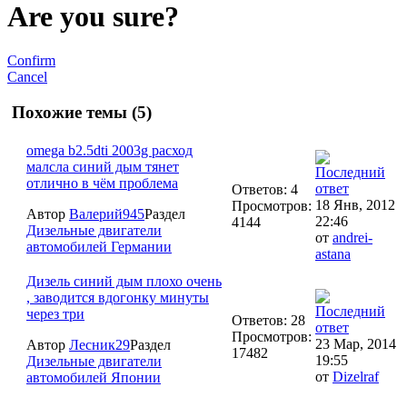
Are you sure?
Confirm
Cancel
Похожие темы (5)
omega b2.5dti 2003g расход
малсла синий дым тянет
отлично в чём проблема
Ответов: 4
18 Янв, 2012
Просмотров:
Автор
Валерий945
Раздел
22:46
4144
Дизельные двигатели
от
andrei-
автомобилей Германии
astana
Дизель синий дым плохо очень
, заводится вдогонку минуты
через три
Ответов: 28
Просмотров:
23 Мар, 2014
Автор
Лесник29
Раздел
17482
19:55
Дизельные двигатели
от
Dizelraf
автомобилей Японии