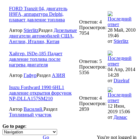
FORD Tranzit 04, двигатель
H9FA, аппаратура Delphi,
плавает давление топлива
Ответов: 4
Просмотров:
28 Май, 2010
Автор
Stierlitz
Раздел
Дизельные
7054
19:46
двигатели автомобилей США,
от
Stierlitz
Англии, Италии, Китая
Хайгер. ISDe-185 Падает
давление топлива после
Ответов: 5
нагрева двигателя
Просмотров:
04 Апр, 2014
5356
14:28
Автор
Гафур
Раздел
АЗИЯ
от
Dizelraf
Isuzu Fordward 1990 6HL1
давление открытия форсунок
Ответов: 4
NP-DLLA157SM210
Просмотров:
12 Июн,
Автор
Василий.
Раздел
2859
2019 15:06
Топливный участок
от
Димас
Go to page
:
1
Go
You're not logged in