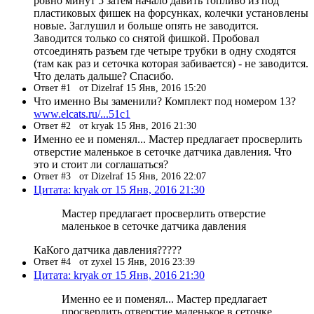
ровно минут 5 затем начало давить топливо из под
пластиковых фишек на форсунках, колечки установлены
новые. Заглушил и больше опять не заводится.
Заводится только со снятой фишкой. Пробовал
отсоединять разъем где четыре трубки в одну сходятся
(там как раз и сеточка которая забивается) - не заводится.
Что делать дальше? Спасибо.
Ответ #1
от Dizelraf 15 Янв, 2016 15:20
Что именно Вы заменили? Комплект под номером 13?
www.elcats.ru/...51c1
Ответ #2
от kryak 15 Янв, 2016 21:30
Именно ее и поменял... Мастер предлагает просверлить
отверстие маленькое в сеточке датчика давления. Что
это и стоит ли соглашаться?
Ответ #3
от Dizelraf 15 Янв, 2016 22:07
Цитата: kryak от 15 Янв, 2016 21:30
Мастер предлагает просверлить отверстие
маленькое в сеточке датчика давления
КаКого датчика давления?????
Ответ #4
от zyxel 15 Янв, 2016 23:39
Цитата: kryak от 15 Янв, 2016 21:30
Именно ее и поменял... Мастер предлагает
просверлить отверстие маленькое в сеточке