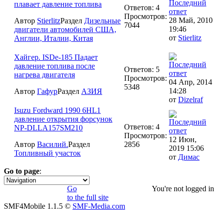
плавает давление топлива
Ответов: 4
Просмотров:
28 Май, 2010
Автор
Stierlitz
Раздел
Дизельные
7044
19:46
двигатели автомобилей США,
от
Stierlitz
Англии, Италии, Китая
Хайгер. ISDe-185 Падает
давление топлива после
Ответов: 5
нагрева двигателя
Просмотров:
04 Апр, 2014
5348
14:28
Автор
Гафур
Раздел
АЗИЯ
от
Dizelraf
Isuzu Fordward 1990 6HL1
давление открытия форсунок
Ответов: 4
NP-DLLA157SM210
Просмотров:
12 Июн,
Автор
Василий.
Раздел
2856
2019 15:06
Топливный участок
от
Димас
Go to page
:
1
Go
You're not logged in
to the full site
SMF4Mobile 1.1.5 ©
SMF-Media.com