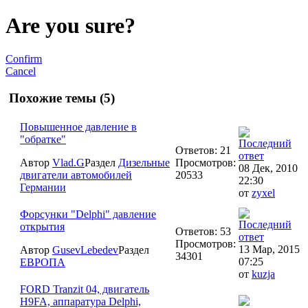
Are you sure?
Confirm
Cancel
Похожие темы (5)
Повышенное давление в
"обратке"
Ответов: 21
Автор
Vlad.G
Раздел
Дизельные
Просмотров:
08 Дек, 2010
двигатели автомобилей
20533
22:30
Германии
от
zyxel
Форсунки "Delphi" давление
открытия
Ответов: 53
Просмотров:
13 Мар, 2015
Автор
GusevLebedev
Раздел
34301
07:25
ЕВРОПА
от
kuzja
FORD Tranzit 04, двигатель
H9FA, аппаратура Delphi,