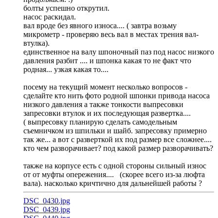
болты успешно открутил.
насос раскидал.
вал вроде без явного износа.... ( завтра возьму
микрометр - проверяю весь вал в местах трения вал-
втулка).
единственное на валу шпоночный паз под насос низкого
давления разбит .... и шпонка какая то не факт что
родная... узкая какая то....
посему на текущий момент несколько вопросов -
сделайте кто нить фото родной шпонки привода насоса
низкого давления а также тонкости выпресовки
запресовки втулок и их последующая развертка....
( выпресовку планирую сделать самодельным
съемничком из шпильки и шайб. запресовку примерно
так же... а вот с разверткой их под размер все сложнее....
кто чем разворачивает? под какой размер разворачивать?
также на корпусе есть с одной стороны сильный износ
от от муфты опережения.... (скорее всего из-за люфта
вала). насколько кричтично для дальнейшей работы ?
DSC_0430.jpg
DSC_0439.jpg