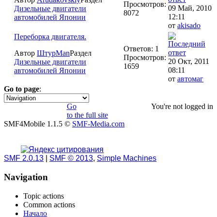
Просмотров:
09 Май, 2010
Дизельные двигатели
8072
12:11
автомобилей Японии
от
akisado
Переборка двигателя.
Ответов: 1
Автор
ШтурMan
Раздел
Просмотров:
20 Окт, 2011
Дизельные двигатели
1659
08:11
автомобилей Японии
от
автомаг
Go to page
:
1
2
3
4
5
»
Go
You're not logged in
to the full site
SMF4Mobile 1.1.5 ©
SMF-Media.com
SMF 2.0.13
|
SMF © 2013
,
Simple Machines
Navigation
Topic actions
Common actions
Начало