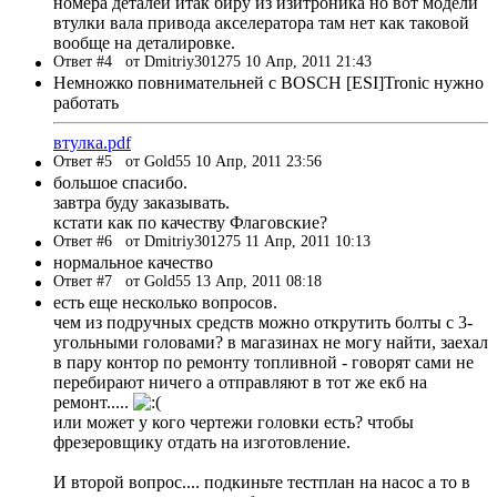
номера деталей итак биру из изитроника но вот модели
втулки вала привода акселератора там нет как таковой
вообще на деталировке.
Ответ #4
от Dmitriy301275 10 Апр, 2011 21:43
Немножко повнимательней с BOSCH [ESI]Tronic нужно
работать
втулка.pdf
Ответ #5
от Gold55 10 Апр, 2011 23:56
большое спасибо.
завтра буду заказывать.
кстати как по качеству Флаговские?
Ответ #6
от Dmitriy301275 11 Апр, 2011 10:13
нормальное качество
Ответ #7
от Gold55 13 Апр, 2011 08:18
есть еще несколько вопросов.
чем из подручных средств можно открутить болты с 3-
угольными головами? в магазинах не могу найти, заехал
в пару контор по ремонту топливной - говорят сами не
перебирают ничего а отправляют в тот же екб на
ремонт.....
или может у кого чертежи головки есть? чтобы
фрезеровщику отдать на изготовление.
И второй вопрос.... подкиньте тестплан на насос а то в