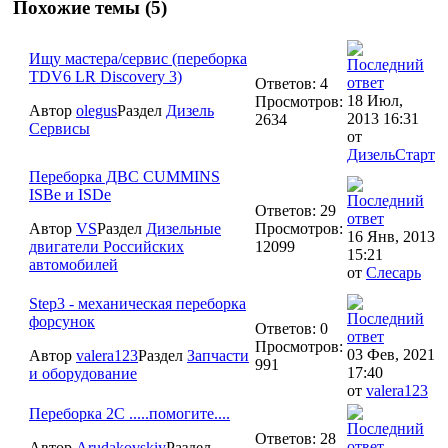
Похожие темы (5)
Ищу мастера/сервис (переборка
TDV6 LR Discovery 3)
Ответов: 4
18 Июл,
Просмотров:
Автор
olegus
Раздел
Дизель
2013 16:31
2634
Сервисы
от
ДизельСтарт
Переборка ДВС CUMMINS
ISBe и ISDe
Ответов: 29
Автор
VS
Раздел
Дизельные
Просмотров:
16 Янв, 2013
двигатели Российских
12099
15:21
автомобилей
от
Слесарь
Step3 - механическая переборка
форсунок
Ответов: 0
Просмотров:
03 Фев, 2021
Автор
valera123
Раздел
Запчасти
991
17:40
и оборудование
от
valera123
Переборка 2C .....помогите....
Ответов: 28
Автор
Arudakovskiy
Раздел