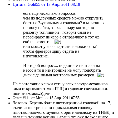
Цитата: Gold55 от 13 Апр, 2011 08:18
есть еще несколько вопросов.
чем из подручных средств можно открутить
болты с 3-угольными головами? в магазинах
не могу найти, заехал в пару контор по
ремонту топливной - говорят сами не
перебирают ничего а отправляют в тот же
екб на ремонт.....
или может у кого чертежи головки есть?
чтобы фрезеровщику отдать на
изготовление.
И второй вопрос.... подкиньте тестплан на
насос а то в изитронике не могу подобрать
диск с данными контрольных размеров..
На флоте такие ключи есть у всех электромехаников
.ими открывают замки ГРЩ и судовые светильники.
ищи знакомых.Удачи
Ответ #11
от Мерник 15 Апр, 2011 07:55
Человек. Берешь болт с шестигранной головкой на 17,
стачиваешь три грани прикладывая головку
изготавливаемого муляжа к оригинальному на ТНВД, и
делаешь точную копию. Берешь трубку подходящего