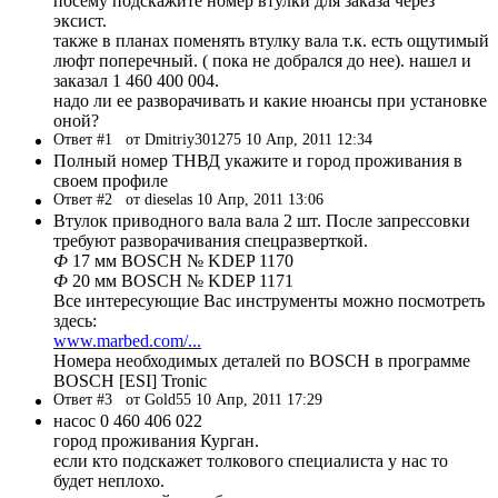
посему подскажите номер втулки для заказа через
эксист.
также в планах поменять втулку вала т.к. есть ощутимый
люфт поперечный. ( пока не добрался до нее). нашел и
заказал 1 460 400 004.
надо ли ее разворачивать и какие нюансы при установке
оной?
Ответ #1
от Dmitriy301275 10 Апр, 2011 12:34
Полный номер ТНВД укажите и город проживания в
своем профиле
Ответ #2
от dieselas 10 Апр, 2011 13:06
Втулок приводного вала вала 2 шт. После запрессовки
требуют разворачивания спецразверткой.
Ф
17 мм BOSCH № KDEP 1170
Ф
20 мм BOSCH № KDEP 1171
Все интересующие Вас инструменты можно посмотреть
здесь:
www.marbed.com/...
Номера необходимых деталей по BOSCH в программе
BOSCH [ESI] Tronic
Ответ #3
от Gold55 10 Апр, 2011 17:29
насос 0 460 406 022
город проживания Курган.
если кто подскажет толкового специалиста у нас то
будет неплохо.