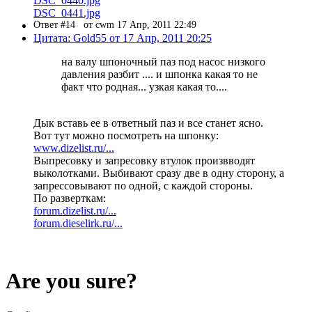
DSC_0440.jpg
DSC_0441.jpg
Ответ #14
от cwm 17 Апр, 2011 22:49
Цитата: Gold55 от 17 Апр, 2011 20:25
на валу шпоночный паз под насос низкого
давления разбит .... и шпонка какая то не
факт что родная... узкая какая то....
Дык вставь ее в ответный паз и все станет ясно.
Вот тут можно посмотреть на шпонку:
www.dizelist.ru/...
Выпресовку и запресовку втулок произвводят
выколотками. Выбивают сразу две в одну сторону, а
запрессовывают по одной, с каждой стороны.
По разверткам:
forum.dizelist.ru/...
forum.dieselirk.ru/...
Are you sure?