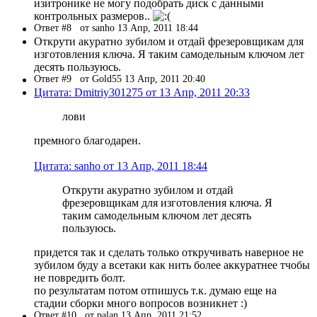
изитронике не могу подобрать диск с данными
контрольных размеров..
Ответ #8
от sanho 13 Апр, 2011 18:44
Открути акуратно зубилом и отдай фрезеровщикам для
изготовления ключа. Я таким самодельным ключом лет
десять пользуюсь.
Ответ #9
от Gold55 13 Апр, 2011 20:40
Цитата: Dmitriy301275 от 13 Апр, 2011 20:33
лови
премного благодарен.
Цитата: sanho от 13 Апр, 2011 18:44
Открути акуратно зубилом и отдай
фрезеровщикам для изготовления ключа. Я
таким самодельным ключом лет десять
пользуюсь.
придется так и сделать только откручивать наверное не
зубилом буду а всетаки как нить более аккуратнее тчобы
не повредить болт.
по результатам потом отпишусь т.к. думаю еще на
стадии сборки много вопросов возникнет :)
Ответ #10
от palan 13 Апр, 2011 21:52