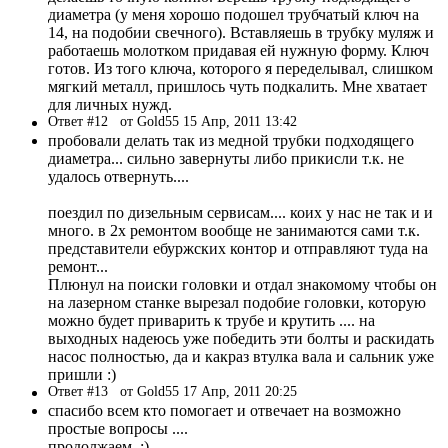
диаметра (у меня хорошо подошел трубчатый ключ на
14, на подобии свечного). Вставляешь в трубку муляж и
работаешь молотком придавая ей нужную форму. Ключ
готов. Из того ключа, которого я переделывал, слишком
мягкий металл, пришлось чуть подкалить. Мне хватает
для личных нужд.
Ответ #12
от Gold55 15 Апр, 2011 13:42
пробовали делать так из медной трубки подходящего
диаметра... сильно завернуты либо прикисли т.к. не
удалось отвернуть....
поездил по дизельным сервисам.... коих у нас не так и и
много. в 2х ремонтом вообще не занимаются сами т.к.
представители ебуржских контор и отправляют туда на
ремонт...
Плюнул на поиски головки и отдал знакомому чтобы он
на лазерном станке вырезал подобие головки, которую
можно будет приварить к трубе и крутить .... на
выходных надеюсь уже победить эти болты и раскидать
насос полностью, да и какраз втулка вала и сальник уже
пришли :)
Ответ #13
от Gold55 17 Апр, 2011 20:25
спасибо всем кто помогает и отвечает на возможно
простые вопросы ....
продолжаем. :)